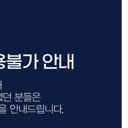
카미시
브레시
ATS 스타일뮤즈
글래미쉬
맥스