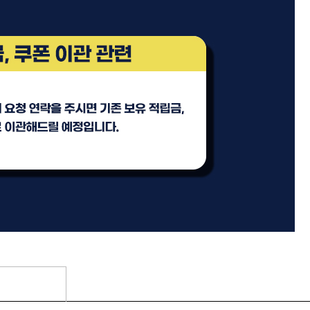
기
모로칸오일 트리트먼트 오리
지날 125ml
미용회원전용
팅 스
ATS 스타일뮤즈 샤이니 홀딩
l
픽서 250ml
18,000원