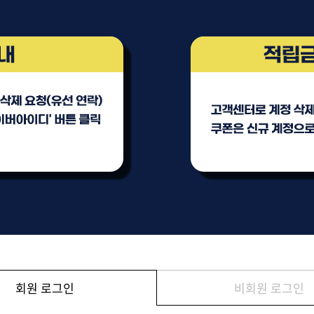
브러쉬
아이롱기
그리에이트 퀵드라이
매직기
드라이어
47,000원
모로칸오일 하이드레이
타일링 크림 300m
미용회원전용
회원 로그인
비회원 로그인