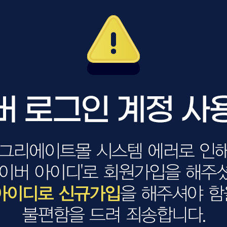
볼륨 라인
스무드 라인
텍스처
컬 라인
스타일링 라인
피니시 라인
컬러
브러시