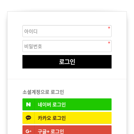
ISTURE
VOLUME
NO FRIZZ
컨디셔너
트리트먼트
오일
이벤트
살롱온리
체험단
어 레시피
헤어 트렌드
헤어 스튜디
우수회원 혜택
미용회원 혜택
소셜계정으로 로그인
네이버
로그인
광주
대구
대전
부산
서울
울산
인천
전남
카카오
로그인
구글+
로그인