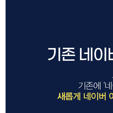
드라이기
펌기