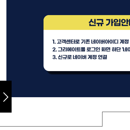
샴푸
컨디셔너
트리트먼트
토닉
세럼
오일
에센셜
스타일링