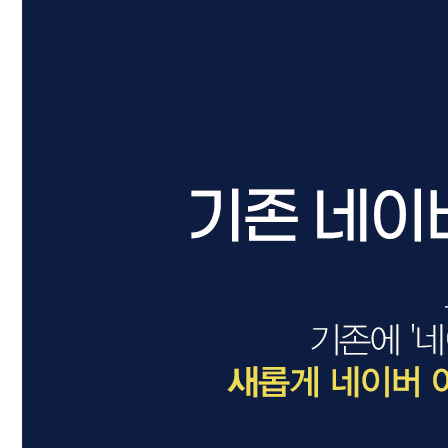
드라이기
펌기