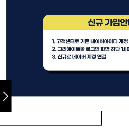
샴푸
컨디셔너
트리트먼트
토닉
세럼
오일
에센셜
스타일링