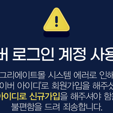
볼륨 라인
스무드 라인
텍스처
컬 라인
스타일링 라인
피니시 라인
컬러
브러시