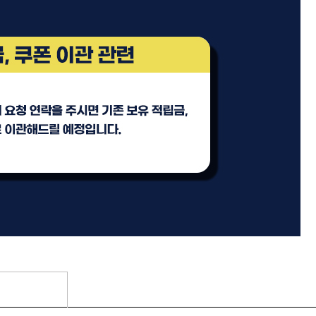
기
모로칸오일 트리트먼트 오리
지날 125ml
미용회원전용
팅 스
ATS 스타일뮤즈 샤이니 홀딩
l
픽서 250ml
18,000원