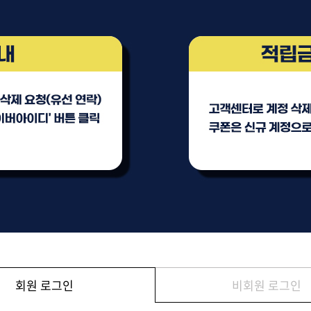
브러쉬
아이롱기
그리에이트 퀵드라이
매직기
드라이어
47,000원
모로칸오일 하이드레이
타일링 크림 300m
미용회원전용
회원 로그인
비회원 로그인