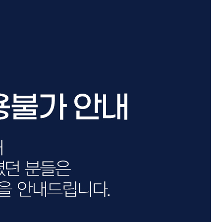
카미시
브레시
ATS 스타일뮤즈
글래미쉬
맥스