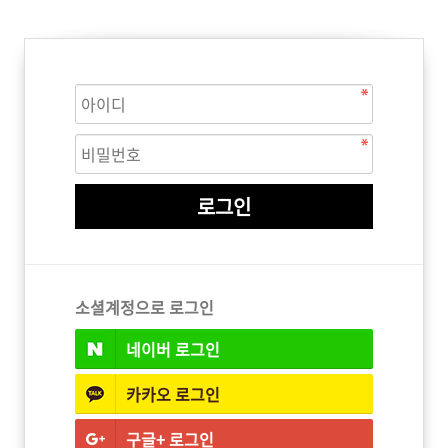
ISTURE
VOLUME
NO FRIZZ
컨디셔너
트리트먼트
오일
이벤트
살롱온리
체험단
어 레시피
헤어 트렌드
헤어 스튜디
우수회원 혜택
미용회원 혜택
소셜계정으로 로그인
네이버
로그인
광주
대구
대전
부산
서울
울산
인천
전남
카카오
로그인
구글+
로그인