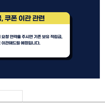
기
모로칸오일 트리트먼트 오리
지날 125ml
미용회원전용
팅 스
ATS 스타일뮤즈 샤이니 홀딩
l
픽서 250ml
18,000원