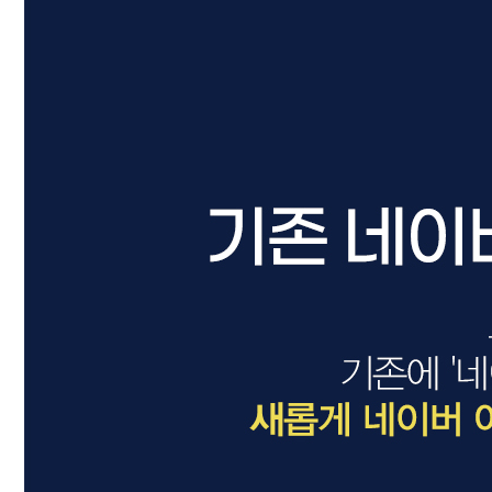
드라이기
펌기