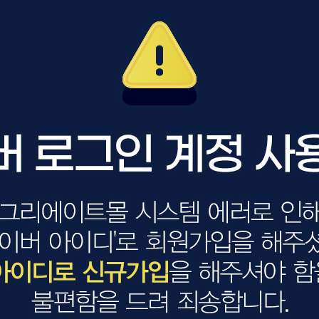
볼륨 라인
스무드 라인
텍스처
컬 라인
스타일링 라인
피니시 라인
컬러
브러시