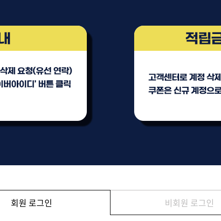
브러쉬
아이롱기
그리에이트 퀵드라이
매직기
드라이어
47,000원
모로칸오일 하이드레이
타일링 크림 300m
미용회원전용
회원 로그인
비회원 로그인