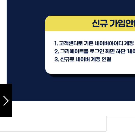
샴푸
컨디셔너
트리트먼트
토닉
세럼
오일
에센셜
스타일링