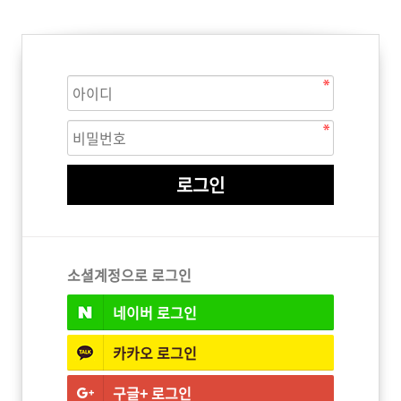
ISTURE
VOLUME
NO FRIZZ
컨디셔너
트리트먼트
오일
이벤트
살롱온리
체험단
어 레시피
헤어 트렌드
헤어 스튜디
우수회원 혜택
미용회원 혜택
소셜계정으로 로그인
네이버
로그인
광주
대구
대전
부산
서울
울산
인천
전남
카카오
로그인
구글+
로그인