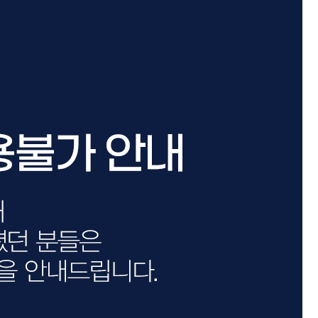
카미시
브레시
ATS 스타일뮤즈
글래미쉬
맥스