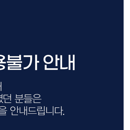
카미시
브레시
ATS 스타일뮤즈
글래미쉬
맥스