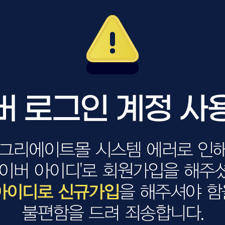
볼륨 라인
스무드 라인
텍스처
컬 라인
스타일링 라인
피니시 라인
컬러
브러시