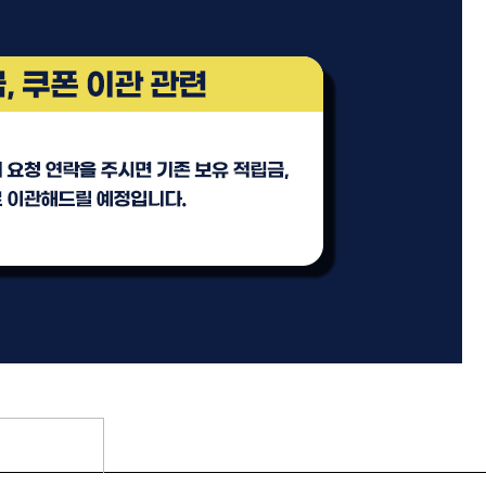
기
모로칸오일 트리트먼트 오리
지날 125ml
미용회원전용
팅 스
ATS 스타일뮤즈 샤이니 홀딩
l
픽서 250ml
18,000원