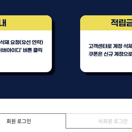
브러쉬
아이롱기
그리에이트 퀵드라이
매직기
드라이어
47,000원
모로칸오일 하이드레이
타일링 크림 300m
미용회원전용
회원 로그인
비회원 로그인