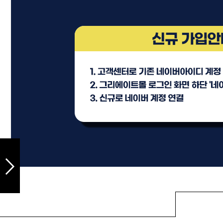
샴푸
컨디셔너
트리트먼트
토닉
세럼
오일
에센셜
스타일링