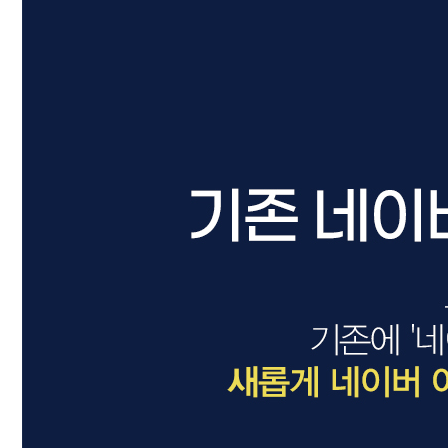
드라이기
펌기