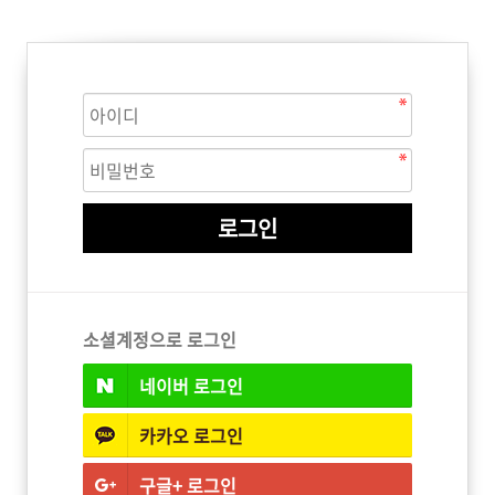
ISTURE
VOLUME
NO FRIZZ
컨디셔너
트리트먼트
오일
이벤트
살롱온리
체험단
어 레시피
헤어 트렌드
헤어 스튜디
우수회원 혜택
미용회원 혜택
소셜계정으로 로그인
네이버
로그인
광주
대구
대전
부산
서울
울산
인천
전남
카카오
로그인
구글+
로그인