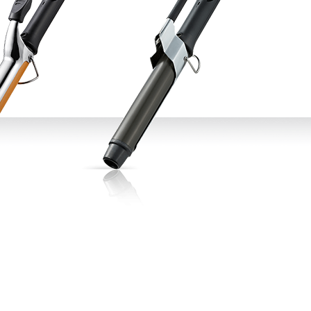
CURL
SCALP
스타일링
상품후기
오
제품사용팁
포인트
전북
제주
충남
충북