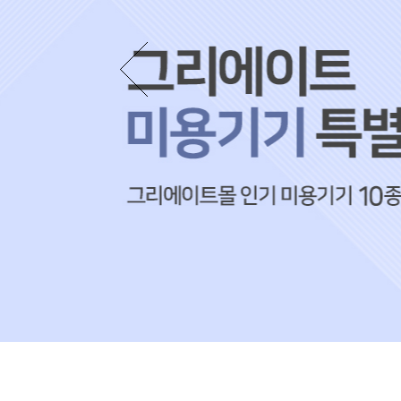
드라이기
펌기