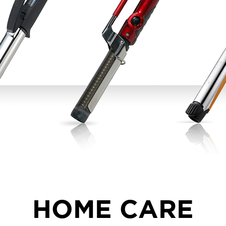
ISTURE
VOLUME
NO FRIZZ
컨디셔너
트리트먼트
오일
이벤트
살롱온리
체험단
어 레시피
헤어 트렌드
헤어 스튜디
우수회원 혜택
미용회원 혜택
광주
대구
대전
부산
서울
울산
인천
전남
HOME CARE