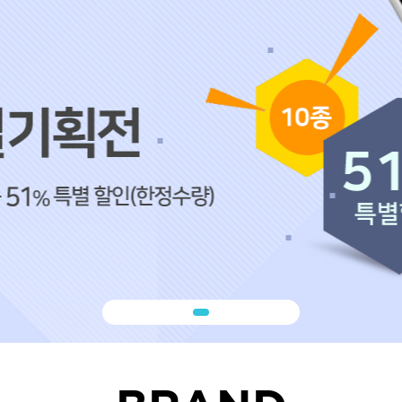
볼륨 라인
스무드 라인
텍스처
컬 라인
스타일링 라인
피니시 라인
컬러
브러시