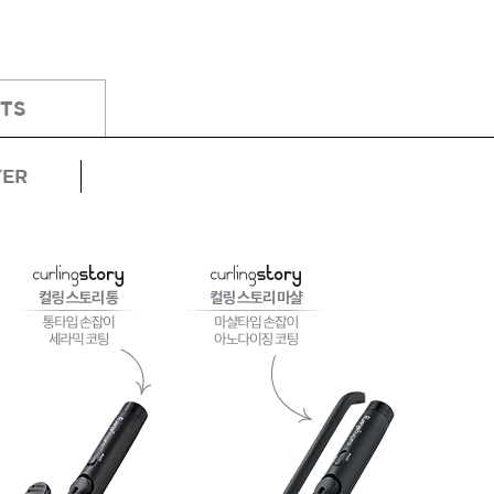
TS
기
모로칸오일 트리트먼트 오리
지날 125ml
미용회원전용
YER
팅 스
ATS 스타일뮤즈 샤이니 홀딩
l
픽서 250ml
18,000원