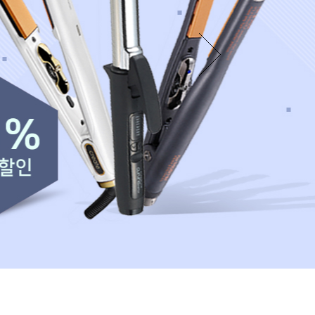
카미시
브레시
ATS 스타일뮤즈
글래미쉬
맥스