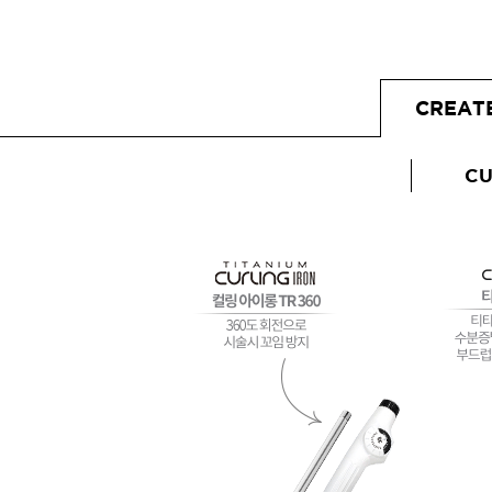
샴푸
컨디셔너
CREAT
트리트먼트
토닉
CU
세럼
오일
에센셜
스타일링