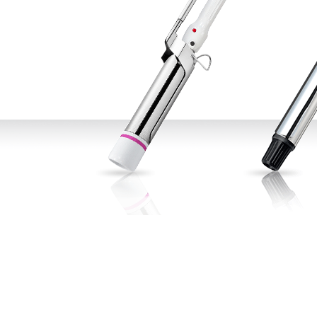
DAMAGE
MO
샴푸
쇼핑찬스
제품찾기
헤
멤버쉽
강원
경기
경남
경북