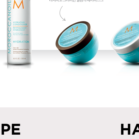
IPE
H