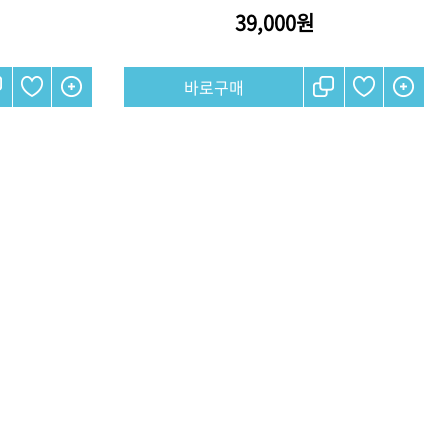
39,000원
기
모로칸오일 트리트먼트 오리
지날 125ml
미용회원전용
팅 스
ATS 스타일뮤즈 샤이니 홀딩
l
픽서 250ml
18,000원