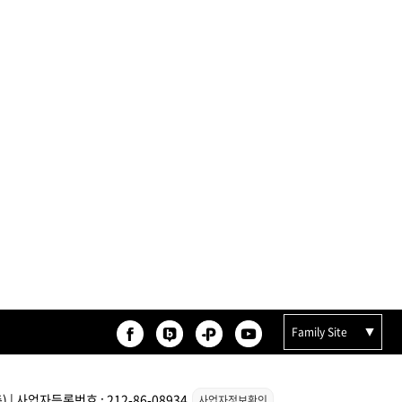
CURL
SCALP
스타일링
상품후기
오
제품사용팁
포인트
Family Site
전북
제주
충남
충북
| 사업자등록번호 : 212-86-08934
사업자정보확인