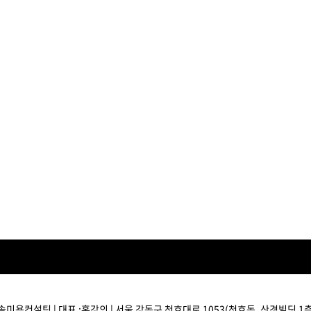
ISTURE
VOLUME
NO FRIZZ
컨디셔너
트리트먼트
오일
이벤트
살롱온리
체험단
어 레시피
헤어 트렌드
헤어 스튜디
우수회원 혜택
미용회원 혜택
광주
대구
대전
부산
서울
울산
인천
전남
솔미용컨설팅 | 대표 :홍강의 | 서울 강동구 천호대로 1053(천호동, 산경빌딩 1층) 