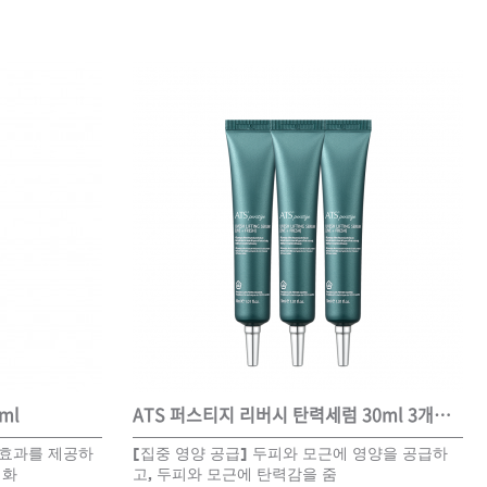
카미시
브레시
ATS 스타일뮤즈
글래미쉬
맥스
ml
ATS 퍼스티지 리버시 탄력세럼 30ml 3개세트
링효과를 제공하
[집중 영양 공급] 두피와 모근에 영양을 공급하
성화
고, 두피와 모근에 탄력감을 줌