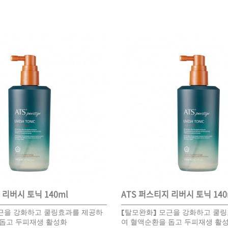
볼륨 라인
스무드 라인
텍스처
컬 라인
스타일링 라인
피니시 라인
컬러
브러시
 리버시 토닉 140ml
ATS 퍼스티지 리버시 토닉 140
모근을 강화하고 쿨링효과를 제공하
[탈모완화] 모근을 강화하고 쿨
 돕고 두피재생 활성화
여 혈액순환을 돕고 두피재생 활