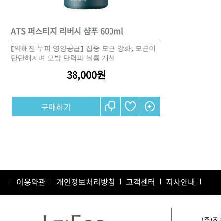
DAMAGE
MO
ATS 퍼스티지 리버시 샴푸 600ml
샴푸
[약해진 두피 영양공급] 집중 모근 강화, 모근이
단단해지며 모발 탄력과 볼륨 개선
38,000원
쇼핑찬스
구매하기
제품찾기
헤
멤버쉽
이용약관
개인정보처리방침
고객센터
지사안내
강원
경기
경남
경북
(주)진