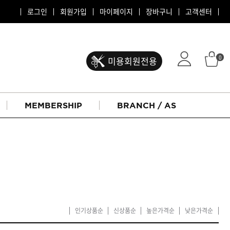
로그인
회원가입
마이페이지
장바구니
고객센터
0
미용회원전용
MEMBERSHIP
BRANCH / AS
인기상품순
신상품순
높은가격순
낮은가격순
ATS 퍼스티지
리버시