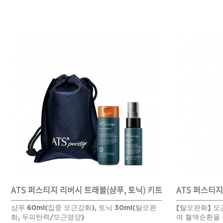
드라이기
펌기
ATS 퍼스티지 리버시 트래블(샴푸, 토닉) 키트
ATS 퍼스티지
샴푸 60ml(집중 모근강화), 토닉 30ml(탈모완
[탈모완화] 
화, 두피탄력/모근영양)
여 혈액순환을