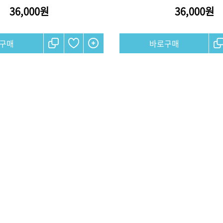
36,000원
36,000원
브러쉬
아이롱기
그리에이트 퀵드라이
매직기
드라이어
47,000원
모로칸오일 하이드레이
타일링 크림 300m
미용회원전용