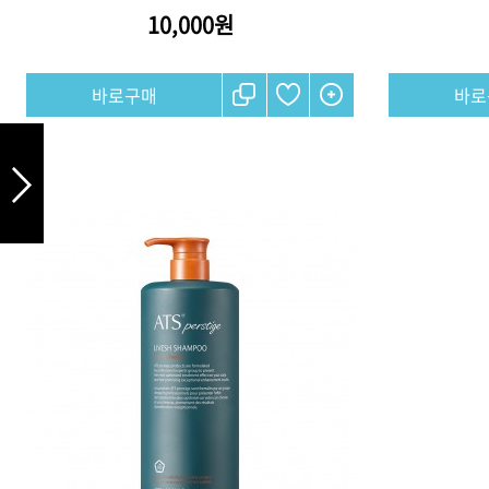
10,000원
샴푸
컨디셔너
트리트먼트
토닉
세럼
오일
에센셜
스타일링