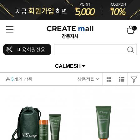
0
미용회원전용
CALMESH
총
5
개의 상품
상품정렬