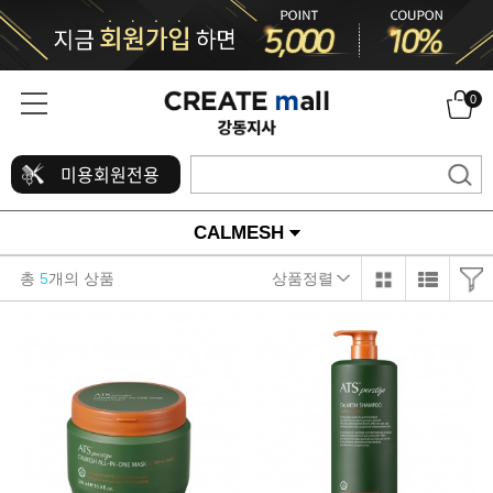
0
미용회원전용
CALMESH
총
5
개의 상품
상품정렬