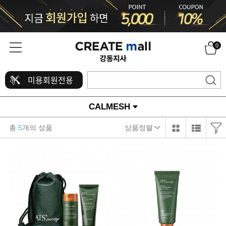
0
미용회원전용
CALMESH
총
5
개의 상품
상품정렬