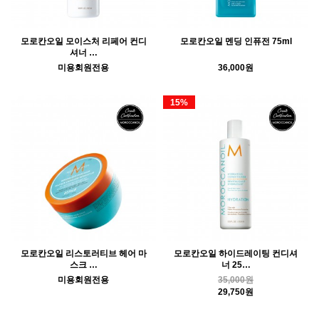
모로칸오일 모이스처 리페어 컨디
모로칸오일 멘딩 인퓨전 75ml
셔너 …
미용회원전용
36,000원
15%
모로칸오일 리스토러티브 헤어 마
모로칸오일 하이드레이팅 컨디셔
스크 …
너 25…
미용회원전용
35,000원
29,750원