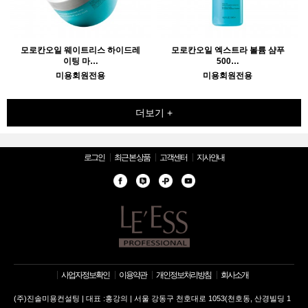
모로칸오일 웨이트리스 하이드레
모로칸오일 엑스트라 볼륨 샴푸
이팅 마…
500…
미용회원전용
미용회원전용
더보기 +
로그인
최근 본 상품
고객센터
지사안내
사업자정보확인
이용약관
개인정보처리방침
회사소개
(주)진솔미용컨설팅 | 대표 :홍강의 | 서울 강동구 천호대로 1053(천호동, 산경빌딩 1