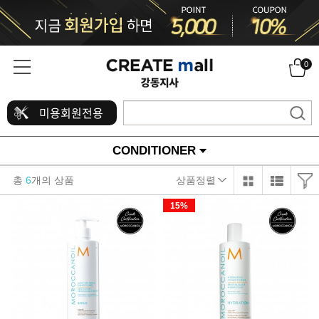
0
미용회원전용
CONDITIONER
총
6
개의 상품
상품정렬
15%