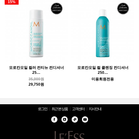
15%
모로칸오일 컬러 컨티뉴 컨디셔너
모로칸오일 컬 클렌징 컨디셔너
25…
250…
35,000원
미용회원전용
29,750원
로그인
최근 본 상품
고객센터
지사안내