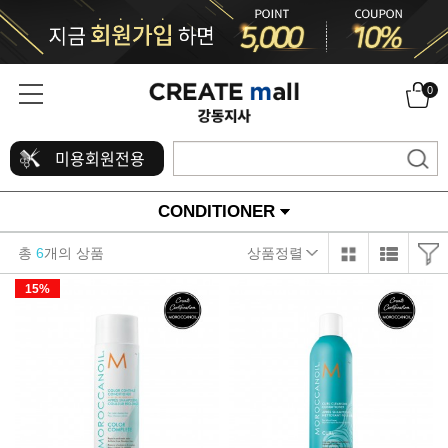
0
미용회원전용
CONDITIONER
총
6
개의 상품
상품정렬
15%