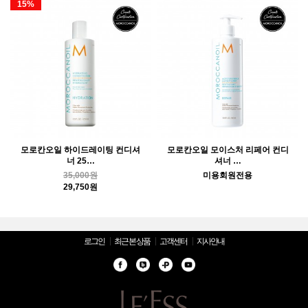
15%
모로칸오일 하이드레이팅 컨디셔
모로칸오일 모이스처 리페어 컨디
너 25…
셔너 …
35,000원
미용회원전용
29,750원
로그인
최근 본 상품
고객센터
지사안내