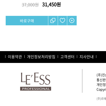
31,450원
37,000원
샴푸
컨디셔너
트리트먼트
토닉
세럼
오일
이용약관
개인정보처리방침
고객센터
지사안내
에센셜
스타일링
(주)진
통신판매
개인정보
Copyri
(주)르