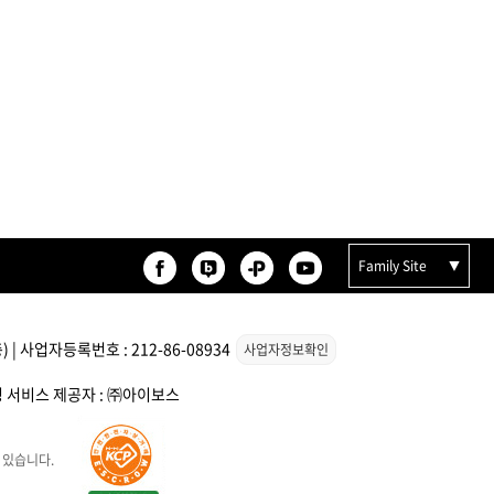
기
모로칸오일 트리트먼트 오리
지날 125ml
미용회원전용
Family Site
| 사업자등록번호 : 212-86-08934
사업자정보확인
스팅 서비스 제공자 : ㈜아이보스
팅 스
ATS 스타일뮤즈 샤이니 홀딩
l
픽서 250ml
18,000원
 있습니다.