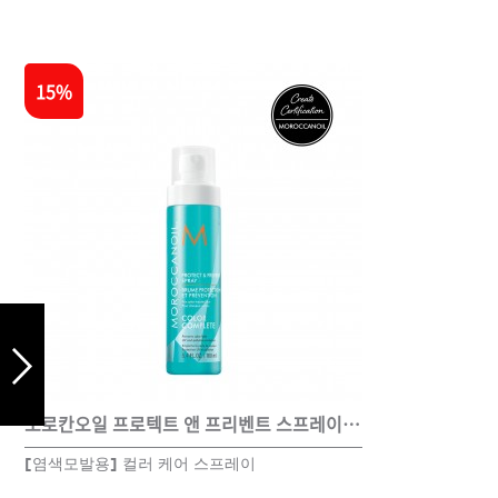
드라이기
펌기
15%
모로칸오일 프로텍트 앤 프리벤트 스프레이 160ml
[염색모발용] 컬러 케어 스프레이