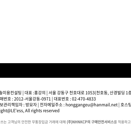
브러쉬
아이롱기
그리에이트 퀵드라이
매직기
드라이어
47,000원
솔미용컨설팅 | 대표 :홍강의 | 서울 강동구 천호대로 1053(천호동, 산경빌딩 1층) 
번호 : 2012-서울강동-0971 | 대표번호 : 02-470-4833
관리책임자 : 방묘자 | 전자메일주소 : honggangeu@hanmail.net | 호
모로칸오일 하이드레이
ght@LE'ess, All rights reserved
타일링 크림 300m
미용회원전용
에쓰는 고객님의 안전한 무통장입금 거래에 대해
(주)NHNKCP의 구매안전서비스
를 적용하고