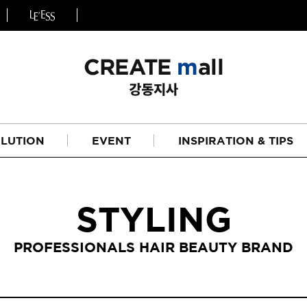
LUTION
EVENT
INSPIRATION & TIPS
STYLING
PROFESSIONALS HAIR BEAUTY BRAND
헤어
리페어라인
하이드레이션 라인