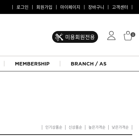
로그인
회원가입
마이페이지
장바구니
고객센터
0
미용회원전용
MEMBERSHIP
BRANCH / AS
인기상품순
신상품순
높은가격순
낮은가격순
ATS 퍼스티지
리버시