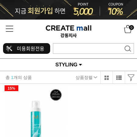
0
미용회원전용
STYLING
총
1
개의 상품
상품정렬
15%