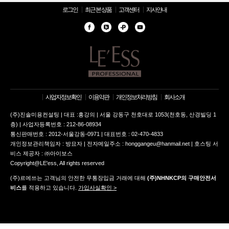
로그인
최근 본 상품
고객센터
지사안내
사업자정보확인
이용약관
개인정보처리방침
회사소개
(주)진솔미용컨설팅 | 대표 :홍강의 | 서울 강동구 천호대로 1053(천호동, 산경빌딩 1
층) | 사업자등록번호 : 212-86-08934
통신판매번호 : 2012-서울강동-0971 | 대표번호 : 02-470-4833
개인정보관리책임자 : 방묘자 | 전자메일주소 : honggangeu@hanmail.net | 호스팅 서
비스 제공자 : ㈜아이보스
Copyright@LE'ess, All rights reserved
(주)르에쓰는 고객님의 안전한 무통장입금 거래에 대해
(주)NHNKCP의 구매안전서
비스
를 적용하고 있습니다.
가입사실확인 >