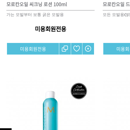
모로칸오일 씨크닝 로션 100ml
모로칸오일 드라
가는 모발부터 보통 굵은 모발용
모든 모발용(밝
샴푸
컨디셔너
미용회원전용
트리트먼트
토닉
미용회원전용
미용회
세럼
오일
에센셜
스타일링