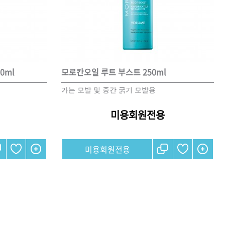
CURL
SCALP
스타일링
0ml
모로칸오일 루트 부스트 250ml
상품후기
가는 모발 및 중간 굵기 모발용
미용회원전용
오
제품사용팁
미용회원전용
포인트
전북
제주
충남
충북