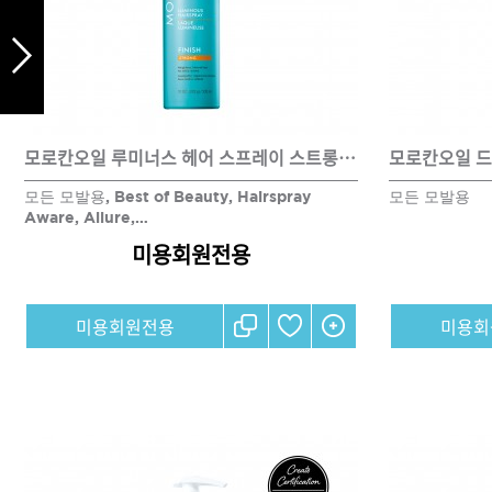
DAMAGE
MO
샴푸
모로칸오일 루미너스 헤어 스프레이 스트롱 330ml
모로칸오일 드라
쇼핑찬스
모든 모발용, Best of Beauty, Hairspray
모든 모발용
Aware, Allure,…
미용회원전용
제품찾기
헤
미용회원전용
미용회
멤버쉽
강원
경기
경남
경북