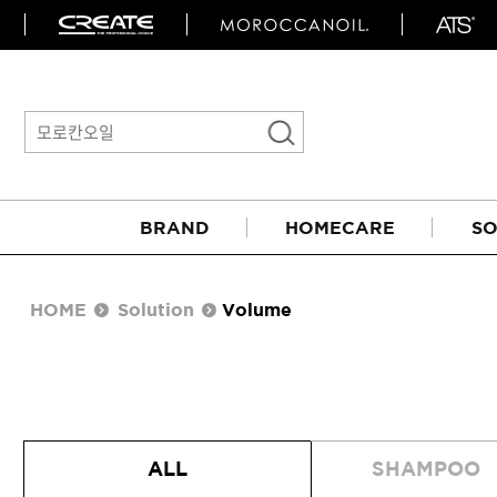
BRAND
HOMECARE
SO
HOME
Solution
Volume
아이롱기
ALL
SHAMPOO
매직기