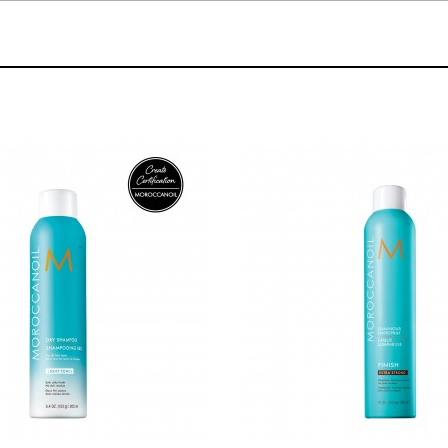
볼륨 라인
스무드 라인
텍스처
컬 라인
스타일링 라인
피니시 라인
컬러
브러시