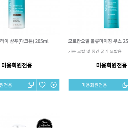
ISTURE
VOLUME
NO FRIZZ
컨디셔너
트리트먼트
오일
이 샴푸(다크톤) 205ml
모로칸오일 볼류마이징 무스 25
이벤트
살롱온리
체험단
가는 모발 및 중간 굵기 모발용
미용회원전용
미용회원전용
어 레시피
헤어 트렌드
헤어 스튜디
원전용
미용회원전용
우수회원 혜택
미용회원 혜택
광주
대구
대전
부산
서울
울산
인천
전남