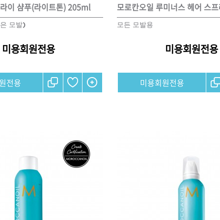
이 샴푸(라이트톤) 205ml
은 모발)
모든 모발용
브러쉬
아이롱기
미용회원전용
미용회원전용
그리에이트 퀵드라이
매직기
드라이어
47,000원
원전용
미용회원전용
모로칸오일 하이드레이
타일링 크림 300m
미용회원전용