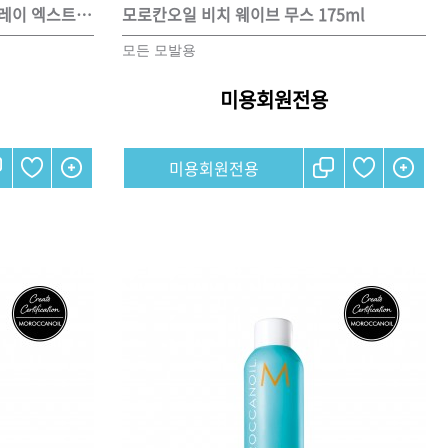
모로칸오일 루미너스 헤어 스프레이 엑스트라 스트롱 330ml
모로칸오일 비치 웨이브 무스 175ml
모든 모발용
미용회원전용
기
모로칸오일 트리트먼트 오리
지날 125ml
미용회원전용
미용회원전용
팅 스
ATS 스타일뮤즈 샤이니 홀딩
l
픽서 250ml
18,000원