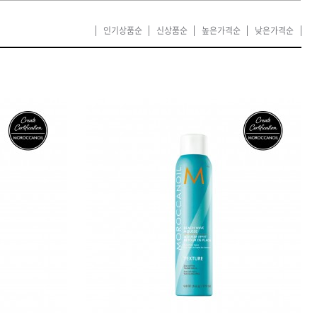
카미시
인기상품순
신상품순
높은가격순
낮은가격순
브레시
ATS 스타일뮤즈
글래미쉬
맥스