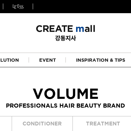
LUTION
EVENT
INSPIRATION & TIPS
VOLUME
PROFESSIONALS HAIR BEAUTY BRAND
헤어
리페어라인
CONDITIONER
TREATMENT
하이드레이션 라인