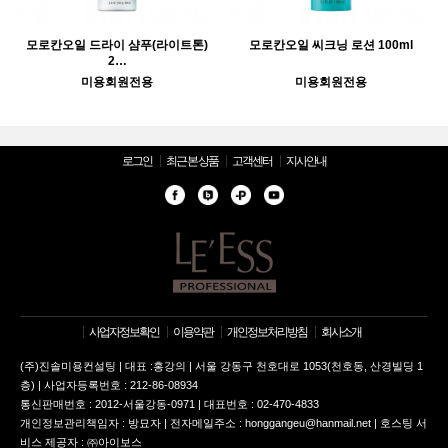
모로칸오일 드라이 샴푸(라이트톤)
모로칸오일 씨크닝 로션 100ml
2…
미용회원전용
미용회원전용
로그인
최근 본 상품
고객센터
지사안내
사업자정보확인
이용약관
개인정보처리방침
회사소개
(주)진솔미용컨설팅 | 대표 :홍강의 | 서울 강동구 천호대로 1053(천호동, 산경빌딩 1
층) | 사업자등록번호 : 212-86-08934
통신판매번호 : 2012-서울강동-0971 | 대표번호 : 02-470-4833
개인정보관리책임자 : 방묘자 | 전자메일주소 : honggangeu@hanmail.net | 호스팅 서
비스 제공자 : ㈜아이보스