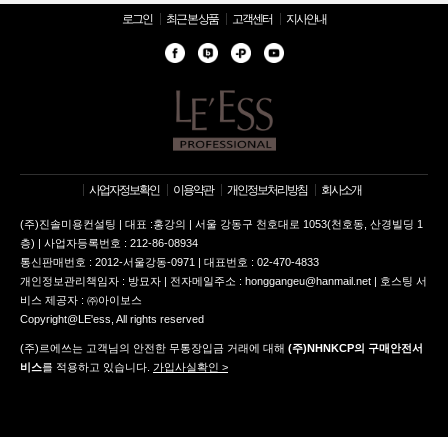
로그인
최근 본 상품
고객센터
지사안내
사업자정보확인
이용약관
개인정보처리방침
회사소개
(주)진솔미용컨설팅 | 대표 :홍강의 | 서울 강동구 천호대로 1053(천호동, 산경빌딩 1
층) | 사업자등록번호 : 212-86-08934
통신판매번호 : 2012-서울강동-0971 | 대표번호 : 02-470-4833
개인정보관리책임자 : 방묘자 | 전자메일주소 : honggangeu@hanmail.net | 호스팅 서
비스 제공자 : ㈜아이보스
Copyright@LE'ess, All rights reserved
(주)르에쓰는 고객님의 안전한 무통장입금 거래에 대해
(주)NHNKCP의 구매안전서
비스
를 적용하고 있습니다.
가입사실확인 >