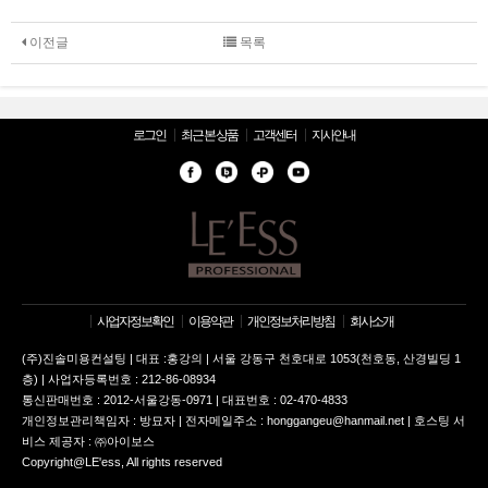
이전글
목록
로그인
최근 본 상품
고객센터
지사안내
사업자정보확인
이용약관
개인정보처리방침
회사소개
(주)진솔미용컨설팅 | 대표 :홍강의 | 서울 강동구 천호대로 1053(천호동, 산경빌딩 1
층) | 사업자등록번호 : 212-86-08934
통신판매번호 : 2012-서울강동-0971 | 대표번호 : 02-470-4833
개인정보관리책임자 : 방묘자 | 전자메일주소 : honggangeu@hanmail.net | 호스팅 서
비스 제공자 : ㈜아이보스
Copyright@LE'ess, All rights reserved