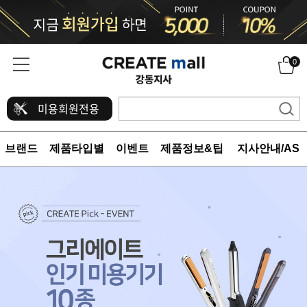
0
미용회원전용
브랜드
제품타입별
이벤트
제품정보&팁
지사안내/AS