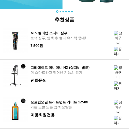
추천상품
ATS 컬러업 스테이 샴푸
보색 샴푸, 염색 후 컬러 유지력 증대!
7,500원
그리에이트 미니미니 NX (설치비 별도)
더 스마트하고 뛰어난 기능의 펌기
전화문의
모로칸오일 트리트먼트 라이트 125ml
가는 모발 또는 염색 모발용
미용회원전용