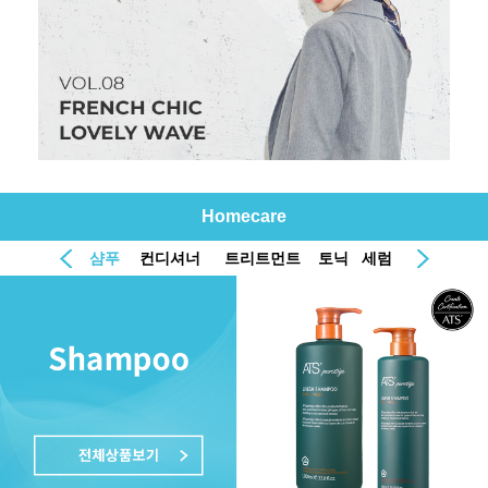
Homecare
샴푸
컨디셔너
트리트먼트
토닉
세럼
오일