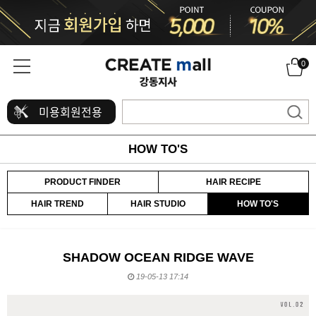
0
미용회원전용
HOW TO'S
PRODUCT FINDER
HAIR RECIPE
HAIR TREND
HAIR STUDIO
HOW TO'S
SHADOW OCEAN RIDGE WAVE
19-05-13 17:14
본문