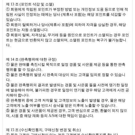
제
13
조
(
포인트 삭감 및 소멸
)
① 회원에게 적립된 포인트가 부정한 방법 또는 개인정보 도용 등으로 인해 적
립된 사실이 인정되는 때에는 당사
(
제휴사 포함
)
는 해당 포인트를 삭감할 수
있습니다
.
② 회원이 탈퇴하거나 당사
(
제휴사 포함
)
에 의하여 자격을 상실한 경우
,
해당
포인트는 자동 소멸됩니다
.
③ 회원이 탈퇴
,
자격상실
,
무거래 등을 원인으로 포인트가 소멸되는 경우 포인
트는 현금으로 반환되지 않고 소멸되며
,
소멸된 포인트는 복구가 불가능합니
다
.
제
14
조
(
판촉행위에 대한 규정
)
① 몰은 판매를 촉진시킬 목적으로 일정 경품 및 사은품 제공 등을 통한 판촉
행위를 할 수 있습니다
.
② 몰은 판촉행위 발생 시 판촉의 대상이 되는 고객을 임의로 정할 수 있습니
다
.
③ 몰은 판촉행위의 결과로 발생되는 경품 및 사은품 들을 사전에 명기한 일정
에 발송해야 하며
,
불가피한 경우로 일정이 연기될 경우 해당 고객에게 사전 공
지해야 합니다
.
④ 판촉행위 중에 고객 저작물 및 고객정보의 노출이 발생될 경우
,
몰은 해당
고객에게 노출 여부를 반드시 승낙을 받은 이후에 노출할 수 있습니다
.
⑤ 몰은 경품 및 사은품이 제공된 경우
,
고객 변심으로 교환
,
환불이 되지 않으
며
,
사용 중 해당 재화 등의
A/S
에 대한 책임이 없습니다
.
제
15
조
(
수신확인통지
,
구매신청 변경 및 취소
)
① 몰은 고객의 구매신청이 있는 경우 고객에게 수신확인통지를 합니다
.