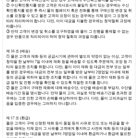
② 수신확인통지를 받은 고객은 의사표시의 불일치 등이 있는 경우에는 수신
확인통지를 받은 후 즉시 몰의 웹페이지 혹은 전화를 통해 구매신청 변경 및 취
소를 요청할 수 있고 몰은 고객의 요청이 있는 경우에는 지체 없이 그 요청에
따라 처리하여야 합니다
.
다만
,
이미 대금을 지불한 경우에는 청약철회 규정에
따릅니다
.
③ 만약 고객이 변경 및 취소를 요구하였을 때 몰이 그 진행을 통제할 수 없는
경우 반품으로 처리되어야 하며 청약 철회의 과정을 따릅니다
.
제
16
조
(
배송
)
① 몰은 고객과 재화 등의 공급시기에 관하여 별도의 약정이 없는 이상
,
고객이
청약을 한 날부터
7
일 이내에 재화 등을 배송할 수 있도록 주문제작
,
포장 등 기
타의 필요한 조치를 취합니다
.
다만
,
몰이 이미 재화 등 대금의 전부 또는 일부
를 받은 경우에는 대금의 전부 또는 일부를 받은 날부터
2
영업일 이내에 재화
등의 공급을 위하여 필요한 조치를 취합니다
.
이 때 몰은 고객이 재화 등의 공
급 절차 및 진행 사항을 확인할 수 있도록 적절한 조치를 합니다
.
② 몰은 고객이 구매한 재화에 대해 배송수단
,
수단별 배송비용 부담자
,
수단별
배송기간 등을 명시합니다
.
만약 몰의 고의
,
과실로 약정 배송기간을 초과한 경
우에는 그로 인한 고객의 손해를 배상하여야 합니다
.
다만
,
몰이 고의과실이 없
음을 입증한 경우에는 그러하지 아니합니다
.
제
17
조
(
환급
)
몰은 고객이 구매 신청한 재화 등이 품절 등의 사유로 인도 또는 제공을 할 수
없을 때에는 지체 없이 그 사유를 고객에게 통지하고 사전에 재화 등의 대금을
받은 경우에는 대금을 받은 날부터
3
영업일 이내에 환급하거나 환급에 필요한