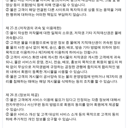
영상 등이 포함
)
방식 등에 의해 연결시킬 수 있습니다
.
② 몰은 고객이 해당 연결된 다른 사이트와 독자적으로 상품 또는 용역을 거래
한 행위에 대하여는 어떠한 책임도 부담하지 않습니다
.
제
25
조
(
저작권의 귀속 및 이용제한
)
① 몰이 작성한 저작물에 대한 일체의 소유권
,
저작권 기타 지적재산권은 몰에
귀속합니다
.
② 고객은 몰을 이용함으로써 얻은 정보 중 몰에게 지적재산권이 귀속된 정보
를 몰의 사전 승낙 없이 복제
,
송신
,
출판
,
배포
,
방송 기타 방법에 의하여 영리
목적으로 이용하거나 제
3
자에게 이용하게 하여서는 안됩니다
.
③ 고객이 서비스 화면 내에 게시한 게시물의 저작권은 게시한 고객에게 귀속
되나
,
몰은 서비스의 운영
,
전시
,
전송
,
배포
,
홍보의 목적으로 회원의 별도의 허
락 없이 무상으로 저작권법에 규정하는 공정한 관행에 합치되게 합리적인 범
위 내에서 회원이 등록한 게시물을 사용할 수 있습니다
.
④ 몰은 고객의 게시물이 공서양속 또는 몰의 운영방침에 반하거나 제
3
자의 권
리를 침해하는 때에는 해당 게시물을 삭제하는 등의 조치를 할 수 있습니다
.
제
26
조
(
정보의 제공
)
① 몰은 고객에게 서비스 이용에 필요가 있다고 인정되는 각종 정보에 대해서
전자우편이나 서신우편 등의 방법으로 회원의 동의를 얻어 회원에게 제공할
수 있습니다
.
② 몰은 서비스 개선 및 고객 대상의 서비스 소개 등의 목적으로 고객의 동의
하에 추가적인 개인 정보를 요구할 수 있습니다
.