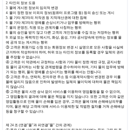
2.
타인의 정보 도용
3.
몰에 게시된 정보의 임의적 변경
4.
몰이 정한 정보 이외의 정보
(
컴퓨터 프로그램 등
)
등의 송신 또는 게시
5.
몰 기타 제
3
자의 저작권 등 지적재산권에 대한 침해
6.
몰 기타 제
3
자의 명예를 손상시키거나 업무를 방해하는 행위
7.
몰의 운영진
,
직원 또는 관계자를 사칭하는 행위
8.
몰의 승인을 받지 않고 다른 고객의 개인정보를 수집 또는 저장하는 행위
9.
외설 또는 폭력적인 메시지
,
화상
,
음성
,
기타 공서양속에 반하는 정보를 몰
에 공개 또는 게시하는 행위
③ 고객은 회원가입 신청 또는 회원정보 변경 시 실명으로 모든 사항을 사실에
근거하여 작성하여야 하며
,
허위 또는 타인의 정보를 등록할 경우 일체의 권리
를 주장할 수 없습니다
.
④ 고객은 이 약관에서 규정하는 사항과 기타 몰이 정한 제반 규정
,
공지사항
등 몰이 공지하는 사항 및 관계법령을 준수하여야 하며
,
기타 몰의 업무에 방해
가 되는 행위
,
몰의 명예를 손상시키는 행위를 해서는 안됩니다
.
⑤ 고객은 주소
,
연락처
,
전자우편 주소 등 이용계약사항이 변경된 경우 이를
몰에 알리지 않음으로 인하여 발생하는 일체의 불이익에 대하여 몰은 책임지
지 않습니다
.
⑥ 고객은 몰의 사전 승낙 없이 서비스를 이용하여 영업활동을 할 수 없으며
,
그 영업활동의 결과에 대해 몰은 책임을 지지 않습니다
.
또한 고객은 이와 같은
영업활동으로 인해 몰이 손해를 입은 경우
,
고객은 몰에 대해 손해배상의무를
지며
,
몰은 해당 고객에 대해 서비스 이용제한 및 적법한 절차를 거쳐 손해배상
등을 청구할 수 있습니다
.
제
24
조
(
연결
"
몰
"
과 피연결
"
몰
"
간의 관계
)
① 몰은 다른 사이트를 하이퍼 링크
(
하이퍼 링크의 대상에는 문자
,
그림 및 동