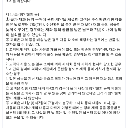
조치를 취합니다
.
제
18
조
(
청약철회 등
)
① 몰과 재화 등의 구매에 관한 계약을 체결한 고객은 수신확인의 통지를
받은 날로부터
7
일
(
다만
,
수신확인을 통지받은 때보다 재화 등의 공급이
늦게 이루어진 경우에는 재화 등의 공급을 받은 날부터
7
일
)
이내에 청약
의 철회를 할 수 있습니다
.
② 고객은 재화 등을 배송 받은 경우 다음 각 호에 해당하는 경우에는 반품 및
교환을 할 수 없습니다
.
1.
고객에게 책임 있는 사유로 재화 등이 멸실 또는 훼손된 경우
(
다만
,
재화 등
의 내용을 확인하기 위하여 포장 등을 훼손한 경우에는 청약철회를 할 수 있습
니다
)
2.
고객의 사용 또는 일부 소비에 의하여 재화 등의 가치가 현저히 감소한 경우
3.
시간의 경과에 의하여 재판매가 곤란할 정도로 재화 등의 가치가 현저히 감
소한 경우
4.
같은 성능을 지닌 재화 등으로 복제가 가능한 경우 그 원본인 재화 등의 포장
을 훼손한 경우
③ 고객은 전항 제
2
호 내지 제
4
호의 경우에 몰이 사전에 청약철회 등이 제한되
는 사실을 소비자가 쉽게 알 수 있는 곳에 명기하지 않았다면 고객의 청약철회
등이 제한되지 않습니다
.
④ 고객은 제
1
항 및 제
2
항의 규정에도 불구하고 재화 등의 내용이 표시
,
광고
내용과 다르거나 계약 내용과 다르게 이행된 때에는 당해 재화 등을 공급받은
날부터
3
월 이내
,
그 사실을 안 날 또는 알 수 있었던 날부터
30
일 이내에 청약
철회 등을 할 수 있습니다
.