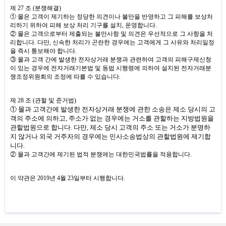
제
27
조
(
분쟁해결
)
① 몰은 고객이 제기하는 정당한 의견이나 불만을 반영하고 그 피해를 보상처
리하기 위하여 피해 보상 처리 기구를 설치
,
운영합니다
.
② 몰은 고객으로부터 제출되는 불만사항 및 의견은 우선적으로 그 사항을 처
리합니다
.
다만
,
신속한 처리가 곤란한 경우에는 고객에게 그 사유와 처리일정
을 즉시 통보해야 합니다
.
③ 몰과 고객 간에 발생한 전자상거래 분쟁과 관련하여 고객의 피해구제신청
이 있는 경우에 전자거래기본법 및 동법 시행령에 의하여 설치된 전자거래분
쟁조정위원회의 조정에 따를 수 있습니다
.
제
28
조
(
관할 및 준거법
)
① 몰과 고객간에 발생한 전자상거래 분쟁에 관한 소송은 제소 당시의 고
객의 주소에 의하고
,
주소가 없는 경우에는 거소를 관할하는 지방법원을
관할법원으로 합니다
.
다만
,
제소 당시 고객의 주소 또는 거소가 분명하
지 않거나 외국 거주자의 경우에는 민사소송법상의 관할법원에 제기합
니다
.
② 몰과 고객간에 제기된 법적 분쟁에는 대한민국법률을 적용합니다
.
이 약관은
2019
년 4월 23일부터 시행합니다
.