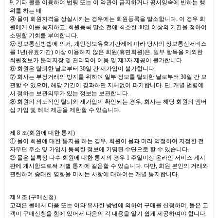
9.
기타 몰을 이용하여 법령 또는 이 약관이 금지하거나 공서양속에 반하는 행
위를 하는 때
④ 몰이 회원자격을 상실시키는 경우에는 회원등록을 말소합니다
.
이 경우 회
원에게 이를 통지하고
,
회원등록 말소 전에 최소한
30
일 이상의 기간을 정하여
소명할 기회를 부여합니다
.
⑤ 정보통신방법에 의거
,
개인정보유효기간제에 따라 당사의 정보통신서비스
를
1
년
(
유효기간
)
이상 이용하지 않은 회원
(
휴면회원
)
은
,
일부 항목을 제외한
회원정보가 분리저장 및 관리되어 이용 및 제
3
자 제공이 불가합니다
.
⑥ 회원은 탈퇴한 날로부터
30
일 간 재가입이 불가합니다
.
⑦ 회사는 부정거래의 방지를 위하여 일부 정보를 탈퇴한 날로부터
30
일 간 보
관할 수 있으며
,
해당 기간이 경과하면 지체없이 파기합니다
.
단
,
개별 법령에
서 정하는 보관의무가 있는 정보는 보관합니다
.
⑧ 회원의 의도적인 탈퇴와 재가입이 확인되는 경우
,
회사는 해당 회원의 멤버
십 가입 및 혜택 제공을 제한할 수 있습니다
.
제
8
조
(
회원에 대한 통지
)
① 몰이 회원에 대한 통지를 하는 경우
,
회원이 몰과 미리 약정하여 지정한 전
자우편 주소 및 가입시 등록한 정보에 기명된 수단으로 할 수 있습니다
.
② 몰은 불특정 다수 회원에 대한 통지의 경우
1
주일이상 온라인 서비스 게시
판에 게시함으로써 개별 통지에 갈음할 수 있습니다
.
다만
,
회원 본인의 거래와
관련하여 중대한 영향을 미치는 사항에 대하여는 개별 통지합니다
.
제
9
조
(
구매신청
)
고객은 몰에서 다음 또는 이와 유사한 방법에 의하여 구매를 신청하며
,
몰은 고
객이 구매신청을 함에 있어서 다음의 각 내용을 알기 쉽게 제공하여야 합니다
.