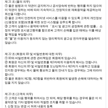
제
21
조
(
몰의 의무
)
① 몰은 법령과 이 약관이 금지하거나 공서양속에 반하는 행위를 하지 않으며
이 약관이 정하는 바에 따라 지속적이고
,
안정적으로 재화용역을 제공하는데
최선을 다합니다
.
② 몰은 고객이 안전하게 인터넷 서비스를 이용할 수 있도록 고객의 개인정보
(
신용정보 포함
)
보호를 위한 보안 시스템을 갖추도록 합니다
.
③ 고객이 상품이나 용역에 대하여 「표시 및 광고의 공정화에 관한 법률」 소
정의 부당한 표시광고행위를 함으로써 고객이 손해를 입은 때에는 이를 배상
할 책임을 부담합니다
.
④
"
몰
"
은 이용자가 동의하지 않는 영리목적의 광고성 전자우편을 발송하지
않습니다
.
제
22
조
(
회원의
ID
및 비밀번호에 대한 의무
)
①
ID
와 비밀번호에 관한 관리책임은 회원에게 있습니다
.
② 회원은 자신의
ID
및 비밀번호를 제
3
자에게 이용하게 해서는 안됩니다
.
④ 회원이 자신의
ID
및 비밀번호를 도난당하거나 제
3
자가 사용하고 있음을
인지한 경우에는 즉시 몰에 통보하고 몰의 안내가 있는 경우에는 그에 따라야
합니다
.
⑤ 몰은 회원이 제
2
항
,
제
3
항을 위반하여 회원에게 발생한 손해에 대하여는 책
임을 지지 않습니다
.
제
23
조
(
고객의 의무
)
① 고객은 다음 행위를 하여서는 안 되며
,
해당 행위를 하는 경우에 몰은 이 이
용약관 및 기타 법령에 따라 적절한 조치를 취할 수 있습니다
.
1.
신청 또는 변경 시 허위 내용의 등록