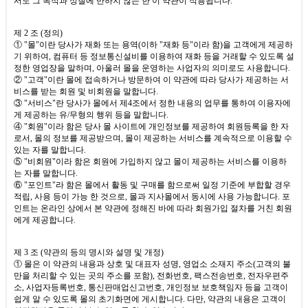
서도 그 목적과 성질에 반하지 않는 한 이 약관이 적용됩니다
.
제
2
조
(
정의
)
①
"
몰
"
이란 당사가 재화 또는 용역
(
이하
"
재화 등
"
이라 함
)
을 고객에게 제공하
기 위하여
,
컴퓨터 등 정보통신설비를 이용하여 재화 등을 거래할 수 있도록 설
정한 영업장을 말하며
,
아울러 몰을 운영하는 사업자의 의미로도 사용합니다
.
②
"
고객
"
이란 몰에 접속하거나 방문하여 이 약관에 따라 당사가 제공하는 서
비스를 받는 회원 및 비회원을 말합니다
.
③
"
서비스
"
란 당사가 몰에서 제
4
조에서 정한 내용의 업무를 통하여 이용자에
게 제공하는 유
/
무형의 행위 등을 말합니다
.
④
"
회원
"
이라 함은 당사 몰 사이트에 개인정보를 제공하여 회원등록을 한 자
로서
,
몰의 정보를 제공받으며
,
몰이 제공하는 서비스를 계속적으로 이용할 수
있는 자를 말합니다
.
⑤
"
비회원
"
이라 함은 회원에 가입하지 않고 몰이 제공하는 서비스를 이용하
는 자를 말합니다
.
⑥
"
포인트
"
라 함은 몰에서 활동 및 구매를 함으로써 일정 기준에 부합할 경우
적립
,
사용 등이 가능 한 것으로
,
몰과 지사몰에서 동시에 사용 가능합니다
.
포
인트는 온라인 상에서 본 약관에 정해진 바에 따라 회원가입 절차를 거친 회원
에게 제공합니다
.
제
3
조
(
약관의 등의 명시와 설명 및 개정
)
① 몰은 이 약관의 내용과 상호 및 대표자 성명
,
영업소 소재지 주소
(
고객의 불
만을 처리할 수 있는 곳의 주소를 포함
),
전화번호
,
팩스전송번호
,
전자우편주
소
,
사업자등록번호
,
통신판매업신고번호
,
개인정보 보호책임자 등을 고객이
쉽게 알 수 있도록 몰의 초기화면에 게시합니다
.
다만
,
약관의 내용은 고객이