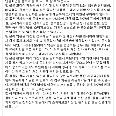
연결화면을 통하여 볼 수 있도록 할 수 있습니다
.
② 몰은 고객이 약관에 동의하기에 앞서 약관에 정해져 있는 내용 중 청약철회
,
배송책임
,
환불조건 등과 같은 중요한 내용을 고객이 이해할 수 있도록 별도의
연결화면 또는 팝업화면 등을 몰에 제공하여 고객의 확인을 구하여야 합니다
.
③ 몰은 전자상거래 등에서의 소비자보호에 관한 법률
,
약관의 규제에 관한 법
률
,
전자거래기본법
,
전자서명법
,
정보통신망 이용촉진 등에 관한 법률
,
방문
판매 등에 관한 법률
,
소비자보호법
,
개인정보보호법 등 관련법을 위배하지 않
는 범위에서 이 약관을 개정할 수 있습니다
.
④ 몰이 약관을 개정할 경우에는 적용일자 및 개정사유를 명시하여 현행약관
과 함께 몰의 초기화면에 그 적용일자
7
일 이전부터 적용일자 전일까지 공지합
니다
.
다만
,
고객에게 불리하게 약관내용을 변경하는 경우에는
30
일 이상의 사
전 유예기간을 두고 공지합니다
.
이 경우 몰에서 개정 전 내용과 개정 후 내용
을 명확하게 비교하여 고객에게 알기 쉽도록 표시합니다
.
⑤ 몰은 전항에 따라 개정약관을 공지하면서 회원에게
30
일 기간 내에 의사표
시를 하지 않으면 개정에 동의하는 의사표시가 있는 것으로 본다는 뜻을 명확
하게 공지하였음에도 회원이 몰에 대하여 명시적으로 거부의 의사표시를 하지
아니한 경우 회원이 개정 약관에 동의한 것으로 봅니다
.
⑥ 회원이 몰의 개정된 약관에 동의하지 않는 경우에는 몰은 개정 약관내용을
당해 회원에게 적용할 수 없으며
,
이 경우 회원은 이용계약을 해지할 수 있습니
다
.
변경된 약관의 효력 발생일 이후에도 서비스를 이용하는 경우 약관의 변경
사항에 동의한 것으로 간주됩니다
.
⑦ 이 약관에서 정하지 아니한 사항과 이 약관의 해석에 관하여는 전자상거래
등에서의 소비자 보호에 관한 법률
,
약관의 규제 등에 관한 법률
,
공정거래위원
회가 정하는 전자상거래 등에서의 소비자보호지침 및 관계법령 또는 상관례에
따릅니다
.