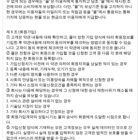
수 없게 되는 경우에는
"
몰
"
은 이용자에게 통지하고 당초
"
몰
"
에서 제시한 조
건에 따라 소비자에게 보상합니다
.
다만
, "
몰
"
이 보상기준 등을 고지하지 아니
한 경우에는 이용자들의 마일리지 또는 적립금 등을
"
몰
"
에서 통용되는 통화
가치에 상응하는 현물 또는 현금으로 이용자에게 지급합니다
.
제
6
조
(
회원가입
)
① 고객은 약관 내용에 대해 확인하고
,
몰이 정한 가입 양식에 따라 회원정보를
기입한 후 약관내용에 대하여 동의여부를 체크하는 방법으로 동의할 수 있습
니다
.
고객이 동의 부분에 체크하면 이 약관에 대해 동의한 것으로 봅니다
.
② 몰은 전항과 같이 회원으로 가입할 것을 신청한 고객 중 다음 각 호에 해당
하지 않는 한 회원으로 등록합니다
.
1.
가입신청자가 이전에 이 약관 의하여 회원자격을 상실한 적이 있는 경우
2.
등록 내용에 허위
,
기재누락
,
오기가 있는 경우
3.
다른 사람의 명의를 사용하여 신청한 경우
4.
사회의 안녕질서 또는 미풍양속을 저해할 목적으로 신청한 경우
5.
기타 회사 소정의 이용신청요건을 충족하지 못하는 경우
③ 회사는 다음에 해당하는 경우에 그 신청에 대한 승낙 제한사유가 해소될 때
까지 승낙을 유보할 수 있습니다
.
1.
서비스 관련 설비에 여유가 없는 경우
2.
기술상 지장이 있는 경우
3.
기타 회사가 필요하다고 인정되는 경우
④ 회원가입계약의 성립시기는 몰의 승낙이 회원에게 도달한 시점으로 합니
다
.
⑤ 가입신청 양식에 기재하는 모든 고객정보는 모두 실제 데이터인 것으로 간
주됩니다
.
실명이나 실제 정보를 입력하지 않은 고객은 법적인 보호를 받을 수
없으며 서비스의 제한을 받을 수 있습니다
.