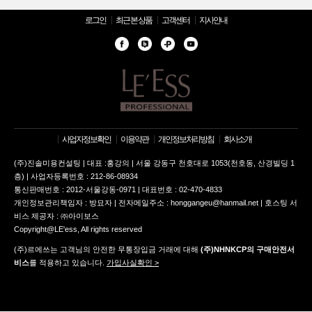
로그인
최근 본 상품
고객센터
지사안내
사업자정보확인
이용약관
개인정보처리방침
회사소개
(주)진솔미용컨설팅 | 대표 :홍강의 | 서울 강동구 천호대로 1053(천호동, 산경빌딩 1
층) | 사업자등록번호 : 212-86-08934
통신판매번호 : 2012-서울강동-0971 | 대표번호 : 02-470-4833
개인정보관리책임자 : 방묘자 | 전자메일주소 : honggangeu@hanmail.net | 호스팅 서
비스 제공자 : ㈜아이보스
Copyright@LE'ess, All rights reserved
(주)르에쓰는 고객님의 안전한 무통장입금 거래에 대해
(주)NHNKCP의 구매안전서
비스
를 적용하고 있습니다.
가입사실확인 >