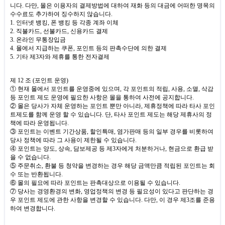
니다
.
다만
,
몰은 이용자의 결제방법에 대하여 재화 등의 대금에 어떠한 명목의
수수료도 추가하여 징수하지 않습니다
.
1.
인터넷 뱅킹
,
폰 뱅킹 등 각종 계좌 이체
2.
직불카드
,
선불카드
,
신용카드 결제
3.
온라인 무통장입금
4.
몰에서 지급하는 쿠폰
,
포인트 등의 판촉수단에 의한 결제
5.
기타 제
3
자와 제휴를 통한 전자결제
제
12
조
(
포인트 운영
)
① 현재 몰에서 포인트를 운영중에 있으며
,
각 포인트의 적립
,
사용
,
소멸
,
삭감
등 포인트 제도 운영에 필요한 사항은 몰을 통하여 사전에 공지합니다
.
② 몰은 당사가 자체 운영하는 포인트 뿐만 아니라
,
제휴정책에 따라 타사 포인
트제도를 함께 운영 할 수 있습니다
.
단
,
타사 포인트 제도는 해당 제휴사의 정
책에 따라 운영됩니다
.
③ 포인트는 이벤트 기간상품
,
할인특매
,
염가판매 등의 일부 경우를 비롯하여
당사 정책에 따라 그 사용이 제한될 수 있습니다
.
④ 포인트는 양도
,
상속
,
담보제공 등 제
3
자에게 처분하거나
,
현금으로 환급 받
을 수 없습니다
.
⑤ 주문취소
,
환불 등 청약을 변경하는 경우 해당 금액만큼 적립된 포인트는 회
수 또는 반환됩니다
.
⑥ 몰의 필요에 따라 포인트는 판촉대상으로 이용될 수 있습니다
.
⑦ 당사는 경영환경의 변화
,
영업정책의 변경 등 필요성이 있다고 판단하는 경
우 포인트 제도에 관한 사항을 변경할 수 있습니다
.
다만
,
이 경우 제
3
조를 준용
하여 변경합니다
.