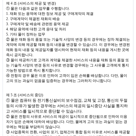
제
4
조
(
서비스의 제공 및 변경
)
① 몰은 다음과 같은 업무를 수행합니다
.
1.
재화 또는 용역에 대한 정보 제공 및 구매계약의 체결
2.
구매계약이 체결된 재화의 배송
3.
구매계약 및 배송에 관련된 용역 제공
4.
해당 용역에 대한 고객 응대 및 처리
5.
기타 몰이 정하는 업무
② 몰은 재화 등의 품절 또는 기술적 사양의 변경 등의 경우에는 장차 체결되는
계약에 의해 제공할 재화 등의 내용을 변경할 수 있습니다
.
이 경우에는 변경된
재화 등의 내용 및 제공일자를 명시하여 현재의 재화 등의 내용을 게시한 곳에
즉시 공지합니다
.
③ 몰이 제공하기로 고객과 계약을 체결한 서비스의 내용을 재화 등의 품절 또
는 기술적 사양의 변경 등의 사유로 변경할 경우에는 그 사유를 고객에게 통지
가능한 방법으로 즉시 통지합니다
.
④ 전항의 경우 몰은 이로 인하여 고객이 입은 손해를 배상합니다
.
다만
,
몰이
고의 또는 과실이 없음을 입증하는 경우에는 그러하지 아니합니다
.
제
5
조
(
서비스의 중단
)
① 몰은 컴퓨터 등 전기통신설비의 보수점검
,
교체 및 고장
,
통신의 두절
등의 사유가 발생한 경우에는 서비스의 제공의 일시중단 사실을 통지하
고 서비스를 일시적으로 중단할 수 있습니다
.
② 몰은 전항의 사유로 서비스의 제공이 일시적으로 중단됨으로 인하여 이용
자가 입은 손해에 대하여 배상합니다
.
다만
,
몰에게 고의 또는 과실이 없는 경
우에는 책임을 부담하지 않습니다
.
③ 사업종목의 전환
,
사업의 포기
,
업체간의 통합 등의 이유로 서비스를 제공할