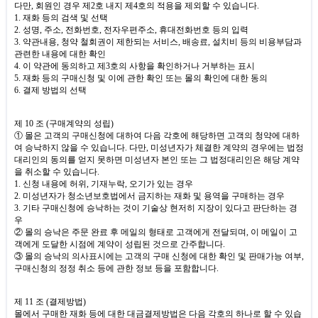
다만
,
회원인 경우 제
2
호 내지 제
4
호의 적용을 제외할 수 있습니다
.
1.
재화 등의 검색 및 선택
2.
성명
,
주소
,
전화번호
,
전자우편주소
,
휴대전화번호 등의 입력
3.
약관내용
,
청약 철회권이 제한되는 서비스
,
배송료
,
설치비 등의 비용부담과
관련한 내용에 대한 확인
4.
이 약관에 동의하고 제
3
호의 사항을 확인하거나 거부하는 표시
5.
재화 등의 구매신청 및 이에 관한 확인 또는 몰의 확인에 대한 동의
6.
결제 방법의 선택
제
10
조
(
구매계약의 성립
)
① 몰은 고객의 구매신청에 대하여 다음 각호에 해당하면 고객의 청약에 대하
여 승낙하지 않을 수 있습니다
.
다만
,
미성년자가 체결한 계약의 경우에는 법정
대리인의 동의를 얻지 못하면 미성년자 본인 또는 그 법정대리인은 해당 계약
을 취소할 수 있습니다
.
1.
신청 내용에 허위
,
기재누락
,
오기가 있는 경우
2.
미성년자가 청소년보호법에서 금지하는 재화 및 용역을 구매하는 경우
3.
기타 구매신청에 승낙하는 것이 기술상 현저히 지장이 있다고 판단하는 경
우
② 몰의 승낙은 주문 완료 후 메일의 형태로 고객에게 전달되며
,
이 메일이 고
객에게 도달한 시점에 계약이 성립된 것으로 간주합니다
.
③ 몰의 승낙의 의사표시에는 고객의 구매 신청에 대한 확인 및 판매가능 여부
,
구매신청의 정정 취소 등에 관한 정보 등을 포함합니다
.
제
11
조
(
결제방법
)
몰에서 구매한 재화 등에 대한 대금결제방법은 다음 각호의 하나로 할 수 있습