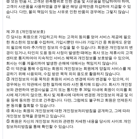
⑧ 모든 반품 시
,
고객은 판촉행위로 인한 경품 및 사은품을 반납하여야 하며
,
고객이 사은품을 사용하였을 경우 몰은 해당 금액만큼 차감하여 지급할 수 있
습니다
.
다만
,
몰의 책임이 있는 사유로 인한 반품의 경우에는 그렇지 않습니
다
.
제
20
조
(
개인정보보호
)
① 당사는 회원으로 가입하고자 하는 고객의 동의를 얻어 서비스 제공에 필요
한 최소한의 정보를 수집하며
,
가입시뿐만 아니라 가입기간 중 회원제도 운영
의 필요에 따라 추가적인 정보의 수집을 할 수 있습니다
.
회원은 개인정보의 변
경이 있거나
,
타인의 도용 등의 사정이 발생한 때에는 회사 또는 제휴사의 고객
센터로 통지하여야 지속적인 서비스 혜택과 개인정보를 보호받을 수 있으며
,
회사는 이를 게을리하여 발생한 손해에 대해서는 책임지지 않습니다
.
② 이 약관을 통해 수집되는 회원의 개인정보는 회원에게 양질의 서비스를 제
공하기 위해 사용되며
,
수집 받은 목적 외의 용도로 활용하지 않습니다
.
③ 개인정보의 이용 목적은 회원의 서비스 변경에 따라 변경될 수 있으며
,
이
경우에는 이 약관에서 정한 절차에 따라 사전 통지해 드립니다
.
회사가 개인정
보와 관련하여 변경사실을 고지 또는 통지한 후
30
일 이내에 회원이 이의를 회
사에 제기하지 않으면
,
회사 및 제휴사에 대하여 변경된 개인정보의 제공 및 이
용 등에 동의한 것으로 간주합니다
.
다만
,
그럼에도 불구하고 회원은 언제든지
본 동의를 철회할 수 있습니다
.
④ 회사는 회원의 개인정보에 대한 개인정보처리방침을 공개하고
,
그에 따라
개인정보 정책을 운영하고 있습니다
.
⑤ 회원은 자신의 개인정보 처리와 관련한 자세한 내용을 당사의 사이트 개인
정보처리방침을 통해 확인할 수 있습니다
.