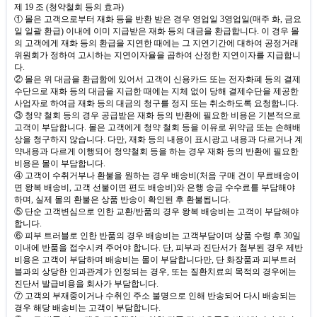
제
19
조
(
청약철회 등의 효과
)
① 몰은 고객으로부터 재화 등을 반환 받은 경우 영업일
3
영업일
(
매주 화
,
금요
일 일괄 환급
)
이내에 이미 지급받은 재화 등의 대금을 환급합니다
.
이 경우 몰
의 고객에게 재화 등의 환급을 지연한 때에는 그 지연기간에 대하여 공정거래
위원회가 정하여 고시하는 지연이자율을 곱하여 산정한 지연이자를 지급합니
다
.
② 몰은 위 대금을 환급함에 있어서 고객이 신용카드 또는 전자화폐 등의 결제
수단으로 재화 등의 대금을 지급한 때에는 지체 없이 당해 결제수단을 제공한
사업자로 하여금 재화 등의 대금의 청구를 정지 또는 취소하도록 요청합니다
.
③ 청약 철회 등의 경우 공급받은 재화 등의 반환에 필요한 비용은 기본적으로
고객이 부담합니다
.
몰은 고객에게 청약 철회 등을 이유로 위약금 또는 손해배
상을 청구하지 않습니다
.
다만
,
재화 등의 내용이 표시광고 내용과 다르거나 계
약내용과 다르게 이행되어 청약철회 등을 하는 경우 재화 등의 반환에 필요한
비용은 몰이 부담합니다
.
④ 고객이 수취거부나 환불을 원하는 경우 배송비
(
처음 구매 건이 무료배송이
면 왕복 배송비
,
고객 선불이면 편도 배송비
)
와 은행 송금 수수료를 부담해야
하며
,
실제 몰의 환불은 상품 반송이 확인된 후 환불됩니다
.
⑤ 단순 고객변심으로 인한 교환
/
반품의 경우 왕복 배송비는 고객이 부담해야
합니다
.
⑥ 피부 트러블로 인한 반품의 경우 배송비는 고객부담이며 상품 수령 후
30
일
이내에 반품을 접수시켜 주어야 합니다
.
단
,
피부과 진단서가 첨부된 경우 제반
비용은 고객이 부담하며 배송비는 몰이 부담합니다만
,
단 화장품과 피부트러
블과의 상당한 인과관계가 인정되는 경우
,
또는 질환치료의 목적의 경우에는
진단서 발급비용을 회사가 부담합니다
.
⑦ 고객의 부재중이거나 수취인 주소 불명으로 인해 반송되어 다시 배송되는
경우 해당 배송비는 고객이 부담합니다
.