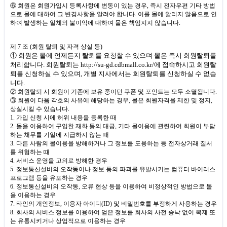
⑥ 회원은 회원가입시 등록사항에 변동이 있는 경우
,
즉시 전자우편 기타 방법
으로 몰에 대하여 그 변경사항을 알려야 합니다
.
이를 몰에 알리지 않음으로 인
하여 발생하는 일체의 불이익에 대하여 몰은 책임지지 않습니다
.
제
7
조
(
회원 탈퇴 및 자격 상실 등
)
① 회원은 몰에 언제든지 탈퇴를 요청할 수 있으며 몰은 즉시 회원탈퇴를
처리합니다
.
회원탈퇴는
http://su-gd.cdbmall.co.kr/
에 접속하시고 회원탈
퇴를 신청하실 수 있으며
,
개별 지사에서는 회원탈퇴를 신청하실 수 없습
니다
.
② 회원탈퇴 시 회원이 기존에 보유 중이던 쿠폰 및 포인트는 모두 소멸됩니다
.
③ 회원이 다음 각호의 사유에 해당하는 경우
,
몰은 회원자격을 제한 및 정지
,
상실시킬 수 있습니다
.
1.
가입 신청 시에 허위 내용을 등록한 때
2.
몰을 이용하여 구입한 재화 등의 대금
,
기타 몰이용에 관련하여 회원이 부담
하는 채무를 기일에 지급하지 않는 때
3.
다른 사람의 몰이용을 방해하거나 그 정보를 도용하는 등 전자상거래 질서
를 위협하는 때
4.
서비스 운영을 고의로 방해한 경우
5.
정보통신설비의 오작동이나 정보 등의 파괴를 유발시키는 컴퓨터 바이러스
프로그램 등을 유포하는 경우
6.
정보통신설비의 오작동
,
오류 현상 등을 이용하여 비정상적인 방법으로 몰
을 이용하는 경우
7.
타인의 개인정보
,
이용자 아이디
(ID)
및 비밀번호를 부정하게 사용하는 경우
8.
회사의 서비스 정보를 이용하여 얻은 정보를 회사의 사전 승낙 없이 복제 또
는 유통시키거나 상업적으로 이용하는 경우