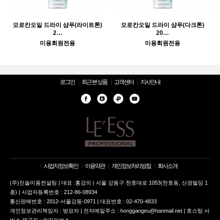
모로칸오일 드라이 샴푸(라이트톤)
모로칸오일 드라이 샴푸(다크톤)
2…
20…
미용회원전용
미용회원전용
로그인
최근 본 상품
고객센터
지사안내
사업자정보확인
이용약관
개인정보처리방침
회사소개
(주)진솔미용컨설팅 | 대표 :홍강의 | 서울 강동구 천호대로 1053(천호동, 산경빌딩 1
층) | 사업자등록번호 : 212-86-08934
통신판매번호 : 2012-서울강동-0971 | 대표번호 : 02-470-4833
개인정보관리책임자 : 방묘자 | 전자메일주소 : honggangeu@hanmail.net | 호스팅 서