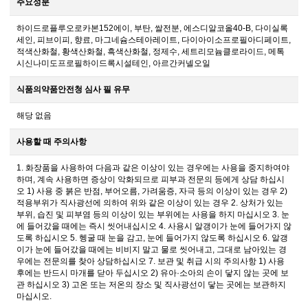
주요성분
하이드로플루오로카본152에이, 부탄, 쌀전분, 에스디알코올40-B, 다이실록
세인, 피브이피, 향료, 마그네슘스테아레이트, 다이아이소프로필아디페이트,
적색산화철, 황색산화철, 흑색산화철, 정제수, 세트리모늄클로라이드, 메톡
시신나미도프로필하이드록시설테인, 아르간커넬오일
식품의약품안전청 심사 필 유무
해당 없음
사용할 때 주의사항
1. 화장품을 사용하여 다음과 같은 이상이 있는 경우에는 사용을 중지하여야
하며, 계속 사용하면 증상이 악화되므로 피부과 전문의 등에게 상담 하십시
오 1) 사용 중 붉은 반점, 부어오름, 가려움증, 자극 등의 이상이 있는 경우 2)
적용부위가 직사광선에 의하여 위와 같은 이상이 있는 경우 2. 상처가 있는
부위, 습진 및 피부염 등의 이상이 있는 부위에는 사용을 하지 마십시오 3. 눈
에 들어갔을 때에는 즉시 씻어내십시오 4. 사용시 알갱이가 눈에 들어가지 않
도록 하십시오 5. 헹굴 때 눈을 감고, 눈에 들어가지 않도록 하십시오 6. 알갱
이가 눈에 들어갔을 때에는 비비지 말고 물로 씻어내고, 그대로 남아있는 경
우에는 전문의를 찾아 상담하십시오 7. 보관 및 취급 시의 주의사항 1) 사용
후에는 반드시 마개를 닫아 두십시오 2) 유아·소아의 손이 닿지 않는 곳에 보
관 하십시오 3) 고온 또는 저온의 장소 및 직사광선이 닿는 곳에는 보관하지
마십시오.