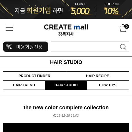
0
미용회원전용
HAIR STUDIO
PRODUCT FINDER
HAIR RECIPE
HAIR TREND
HAIR STUDIO
HOW TO'S
the new color complete collection
18-12-18 16:02
본문