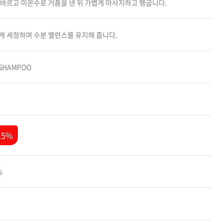
 바르고 미온수로 거품을 낸 뒤 가볍게 마사지하고 헹굽니다.
카미시
브레시
게 세정하며 수분 밸런스를 유지해 줍니다.
ATS 스타일뮤즈
글래미쉬
 SHAMPOO
맥스
15%
%