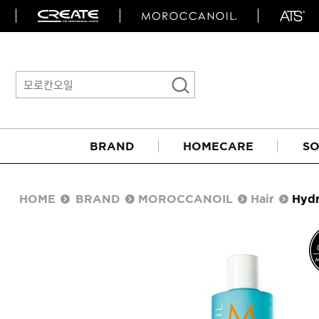
BRAND
HOMECARE
SO
HOME
BRAND
MOROCCANOIL
Hair
Hydr
아이롱기
매직기