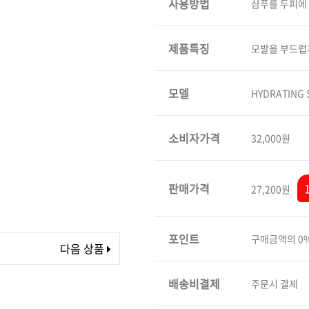
사용방법
샴푸를 두피에
볼륨 라인
스무드 라인
제품특징
모발을 부드럽
텍스처
컬 라인
모델
HYDRATING
스타일링 라인
피니시 라인
소비자가격
32,000원
컬러
브러시
판매가격
27,200원
포인트
구매금액의 0
다음 상품
배송비결제
주문시 결제