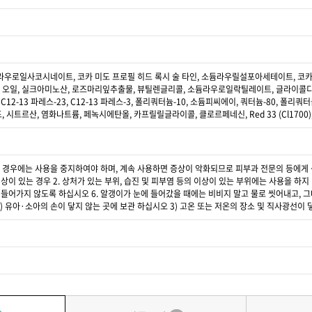
라우로일사코시네이트, 코카 미도 프로필 히드 록시 술 타인, 소듐라우릴설포아세테이트, 
) 오일, 실크아미노산, 로즈마리잎추출물, 뷰틸렌글리콜, 소듐라우로일락틸레이트, 글라이콜
12-13 파레스-23, C12-13 파레스-3, 폴리쿼터늄-10, 소듐피씨에이, 쿼터늄-80,
트르산, 염화나트륨, 페녹시에탄올, 카프릴릴글라이콜, 클로르페네신, Red 33 (Cl1700), Yello
 경우에는 사용을 중지하여야 하며, 계속 사용하면 증상이 악화되므로 피부과 전문의 등에게 상담
상이 있는 경우 2. 상처가 있는 부위, 습진 및 피부염 등의 이상이 있는 부위에는 사용을 하지
눈에 들어가지 않도록 하십시오 6. 알갱이가 눈에 들어갔을 때에는 비비지 말고 물로 씻어내고,
2) 유아·소아의 손이 닿지 않는 곳에 보관 하십시오 3) 고온 또는 저온의 장소 및 직사광선이