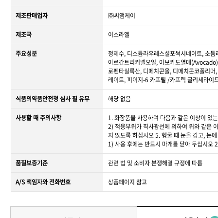
제조판매업자
㈜씨앰케이
제조국
이스라엘
주요성분
정제수, 디소듐라우레스설포썩시네이트, 소듐
아르간트리커넬오일, 아보카도열매(Avocado
로펜타실록산, 디메치콘올, 디메치콘코폴리머, C
레이트, 피이지-6 카프릴 /카프릭 글리세라이드, 시
식품의약품안전청 심사 필 유무
해당 없음
사용할 때 주의사항
1. 화장품을 사용하여 다음과 같은 이상이 있는
2) 적용부위가 직사광선에 의하여 위와 같은 이
지 않도록 하십시오 5. 헹굴 때 눈을 감고, 
1) 사용 후에는 반드시 마개를 닫아 두십시오 
품질보증기준
관련 법 및 소비자 분쟁해결 규정에 따름
A/S 책임자와 전화번호
상품페이지 참고