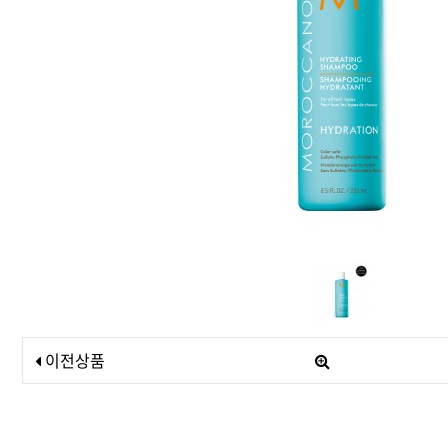
드라이기
펌기
이전상품