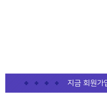
샴푸
컨디셔너
트리트먼트
토닉
세럼
오일
에센셜
스타일링