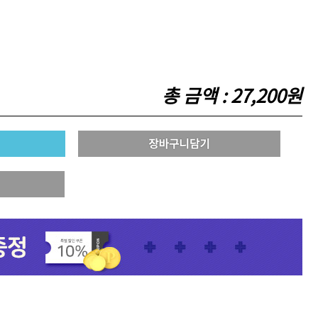
기
모로칸오일 트리트먼트 오리
지날 125ml
총 금액 :
27,200원
미용회원전용
팅 스
ATS 스타일뮤즈 샤이니 홀딩
l
픽서 250ml
18,000원