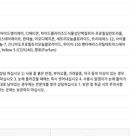
코카마이드엠이에이, 디메티콘, 하이드롤라이즈드식물성단백질피지-프로필실란트리올,
디스테아레이트, 판테놀, 아모디메치콘, 세트리모늄클로라이드, 트리데세스-12, 사이클
 폴리쿼터늄-7, 신나미도프로필트리모늄클로라이드, 피이지-150 펜타에리스리틸테트라스테아
w 5 (Cl19140), 향료(Parfum)
 하십시오 1) 사용 중 붉은 반점, 부어오름, 가려움증, 자극 등의 이상이 있는 경우
 마십시오 3. 눈에 들어갔을 때에는 즉시 씻어내십시오 4. 사용시 알갱이가 눈에 들어가
 그대로 남아있는 경우에는 전문의를 찾아 상담하십시오 7. 보관 및 취급 시의 주의사항
 닿는 곳에는 보관하지 마십시오.