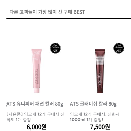
다른 고객들이 가장 많이 산 구매 BEST
DAMAGE
MO
샴푸
쇼핑찬스
제품찾기
헤
멤버쉽
80g
ATS 유니피버 패션 컬러 80g
ATS 글래미쉬 칼라 80g
강원
경기
경남
경북
 산
[사은품] 염모제 12개 구매시 산
염모제 12개 구매시, 산화제
화제 1개 증정
1000ml 1개 증정!
6,000원
7,500원