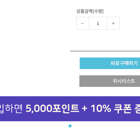
상품금액(수량)
브러쉬
아이롱기
그리에이트 퀵드라이
매직기
드라이어
47,000원
모로칸오일 하이드레이
타일링 크림 300m
미용회원전용