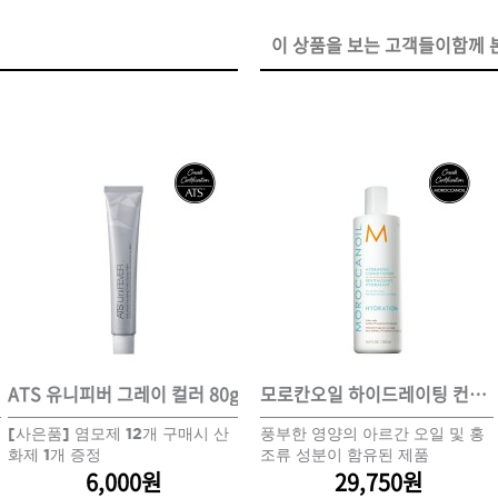
이 상품을 보는 고객들이함께 본
ISTURE
VOLUME
NO FRIZZ
컨디셔너
트리트먼트
오일
이벤트
살롱온리
체험단
어 레시피
헤어 트렌드
헤어 스튜디
우수회원 혜택
미용회원 혜택
ATS 유니피버 그레이 컬러 80g
모로칸오일 하이드레이팅 컨디셔너 250ml
ATS 유니피버 패션 컬러 80g
모로칸오일 하이드레이팅 컨디셔너 250ml
A
광주
대구
대전
부산
서울
울산
인천
전남
[사은품] 염모제 12개 구매시 산
풍부한 영양의 아르간 오일 및 홍
[사은품] 염모제 12개 구매시 산
풍부한 영양의 아르간 오일 및 홍
염
화제 1개 증정
조류 성분이 함유된 제품
화제 1개 증정
조류 성분이 함유된 제품
1
6,000원
29,750원
6,000원
29,750원