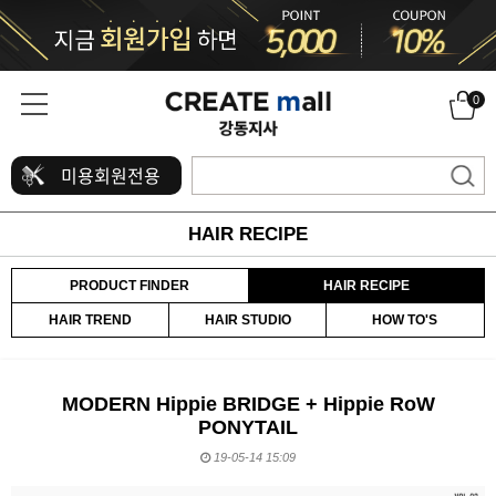
0
미용회원전용
HAIR RECIPE
PRODUCT FINDER
HAIR RECIPE
HAIR TREND
HAIR STUDIO
HOW TO'S
MODERN Hippie BRIDGE + Hippie RoW
PONYTAIL
19-05-14 15:09
본문