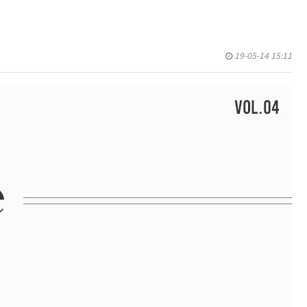
카미시
브레시
19-05-14 15:11
ATS 스타일뮤즈
글래미쉬
맥스