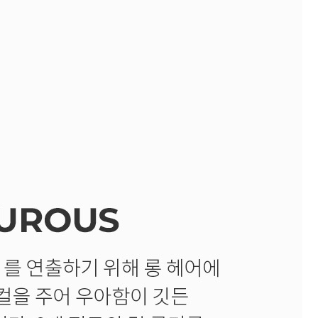
기
모로칸오일 트리트먼트 오리
지날 125ml
미용회원전용
팅 스
ATS 스타일뮤즈 샤이니 홀딩
l
픽서 250ml
18,000원