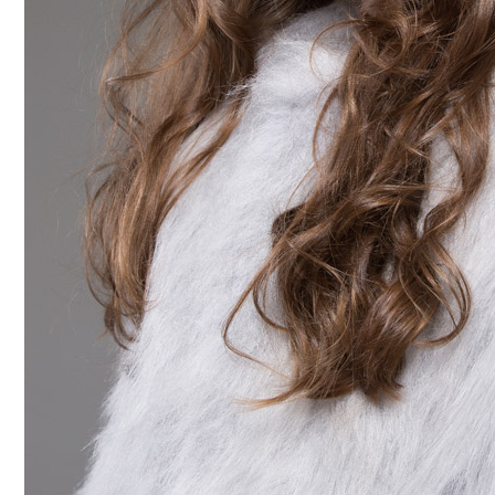
DAMAGE
MO
샴푸
쇼핑찬스
제품찾기
헤
멤버쉽
강원
경기
경남
경북