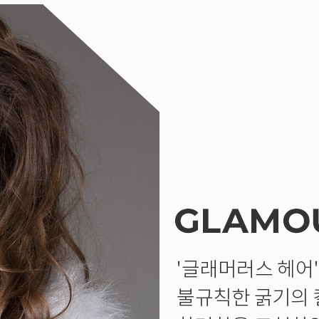
브러쉬
아이롱기
그리에이트 퀵드라이
매직기
드라이어
47,000원
모로칸오일 하이드레이
타일링 크림 300m
미용회원전용