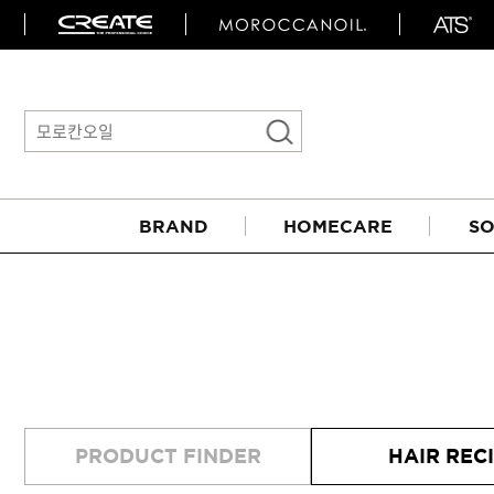
BRAND
HOMECARE
SO
아이롱기
PRODUCT FINDER
HAIR REC
매직기