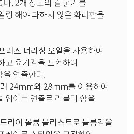
CURL
SCALP
스타일링
상품후기
오
제품사용팁
포인트
전북
제주
충남
충북