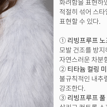
ISTURE
VOLUME
NO FRIZZ
컨디셔너
트리트먼트
오일
이벤트
살롱온리
체험단
어 레시피
헤어 트렌드
헤어 스튜디
우수회원 혜택
미용회원 혜택
광주
대구
대전
부산
서울
울산
인천
전남