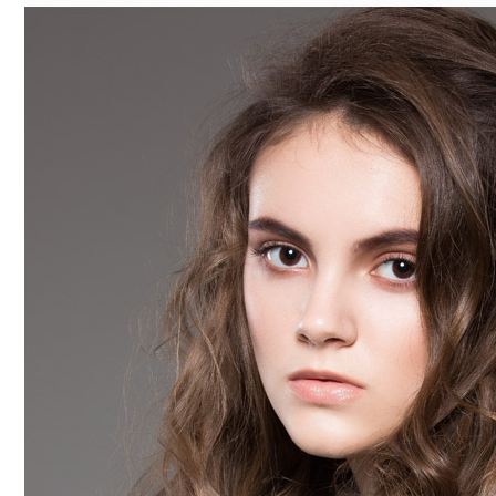
샴푸
컨디셔너
트리트먼트
토닉
세럼
오일
에센셜
스타일링