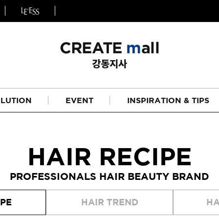
LUTION
EVENT
INSPIRATION & TIPS
HAIR RECIPE
PROFESSIONALS HAIR BEAUTY BRAND
헤어
리페어라인
IPE
HAIR TREND
HA
하이드레이션 라인