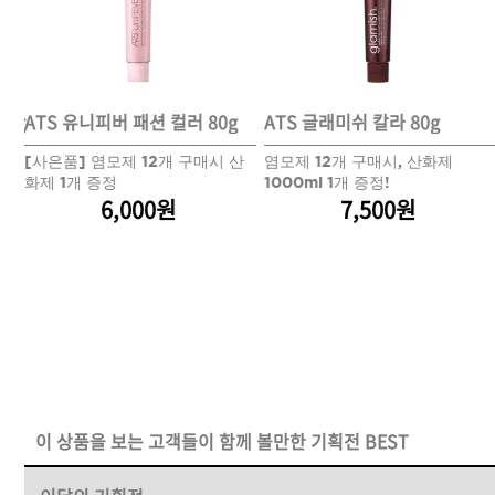
DAMAGE
MO
샴푸
80g
ATS 유니피버 패션 컬러 80g
ATS 글래미쉬 칼라 80g
 산
[사은품] 염모제 12개 구매시 산
염모제 12개 구매시, 산화제
쇼핑찬스
화제 1개 증정
1000ml 1개 증정!
6,000원
7,500원
제품찾기
헤
멤버쉽
강원
경기
경남
경북
이 상품을 보는 고객들이 함께 볼만한 기획전 BEST