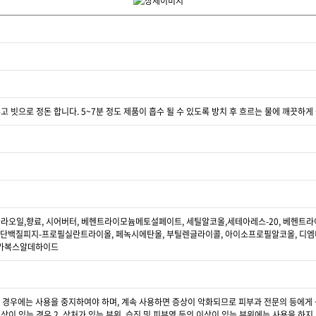
 빗으로 정돈 합니다. 5~7분 정도 제품이 흡수 될 수 있도록 방치 후 흐르는 물에 깨끗하게
놀라오일,향료, 시어버터, 베헨트라이모늄메토설페이트, 세틸알코올,세테아레스-20, 베헨트
백질피지-프로필실란트라이올, 페녹시에탄올, 부틸렌글라이콜, 아이소프로필알코올, 디엠
센카복스알데하이드
 경우에는 사용을 중지하여야 하며, 계속 사용하면 증상이 악화되므로 피부과 전문의 등에게 상담
상이 있는 경우 2. 상처가 있는 부위, 습진 및 피부염 등의 이상이 있는 부위에는 사용을 하지