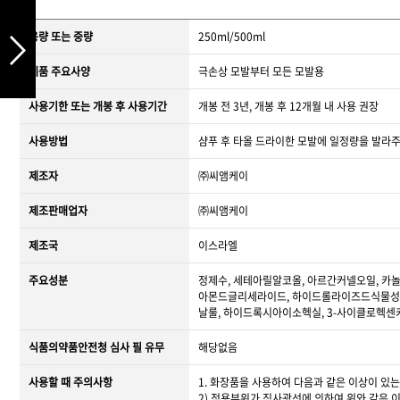
용량 또는 중량
250ml/500ml
제품 주요사양
극손상 모발부터 모든 모발용
사용기한 또는 개봉 후 사용기간
개봉 전 3년, 개봉 후 12개월 내 사용 권장
사용방법
샴푸 후 타올 드라이한 모발에 일정량을 발라주고
제조자
㈜씨앰케이
제조판매업자
㈜씨앰케이
제조국
이스라엘
주요성분
정제수, 세테아릴알코올, 아르간커넬오일, 카
아몬드글리세라이드, 하이드롤라이즈드식물성단
날룰, 하이드록시아이소헥실, 3-사이클로헥
식품의약품안전청 심사 필 유무
해당없음
사용할 때 주의사항
1. 화장품을 사용하여 다음과 같은 이상이 있는
2) 적용부위가 직사광선에 의하여 위와 같은 이