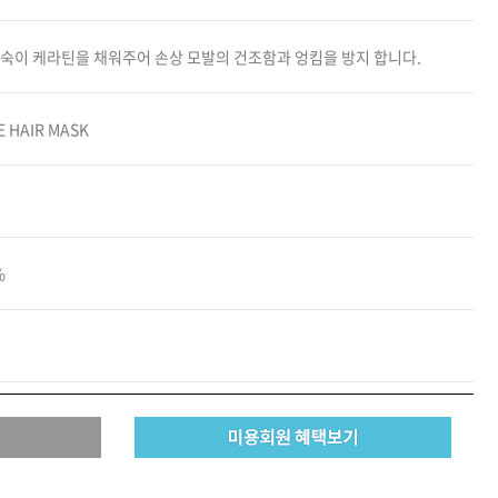
카미시
깊숙이 케라틴을 채워주어 손상 모발의 건조함과 엉킴을 방지 합니다.
브레시
ATS 스타일뮤즈
글래미쉬
E HAIR MASK
맥스
%