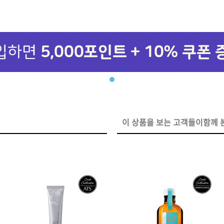
브러쉬
아이롱기
그리에이트 퀵드라이
매직기
드라이어
47,000원
이 상품을 보는 고객들이함께 본
모로칸오일 하이드레이
타일링 크림 300m
미용회원전용