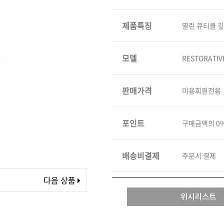
볼륨 라인
제품특징
열린 큐티클 
스무드 라인
텍스처
컬 라인
모델
RESTORATIV
스타일링 라인
피니시 라인
판매가격
미용회원전용
컬러
브러시
포인트
구매금액의 0
배송비결제
주문시 결제
다음 상품