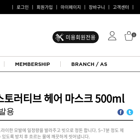
로그인
회원가입
마이페이지
장바구니
고객센터
0
미용회원전용
MEMBERSHIP
BRANCH / AS
토러티브 헤어 마스크 500ml
모발용
ATS 퍼스티지
드라이한 모발에 일정량을 발라주고 빗으로 정돈 합니다. 5~7분 정도 제
수 있도록 방치 후 흐르는 물에 깨끗하게 씻어냅니다.
리버시