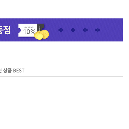
기
모로칸오일 트리트먼트 오리
지날 125ml
미용회원전용
 상품 BEST
팅 스
ATS 스타일뮤즈 샤이니 홀딩
l
픽서 250ml
18,000원