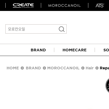
BRAND
HOMECARE
SO
HOME
BRAND
MOROCCANOIL
Hair
Repa
아이롱기
매직기