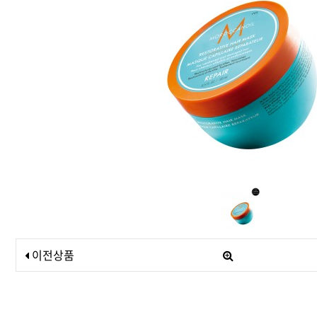
드라이기
펌기
이전상품