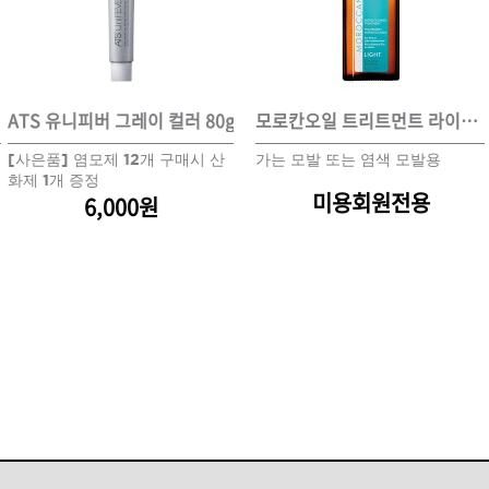
ISTURE
VOLUME
NO FRIZZ
컨디셔너
트리트먼트
오일
ATS 유니피버 그레이 컬러 80g
모로칸오일 트리트먼트 라이트 125ml
ATS 유니피버 패션 컬러 80g
모로칸오일 트리트먼트 라이트 125ml
A
[사은품] 염모제 12개 구매시 산
가는 모발 또는 염색 모발용
[사은품] 염모제 12개 구매시 산
가는 모발 또는 염색 모발용
염
이벤트
살롱온리
체험단
화제 1개 증정
화제 1개 증정
1
미용회원전용
미용회원전용
6,000원
6,000원
어 레시피
헤어 트렌드
헤어 스튜디
우수회원 혜택
미용회원 혜택
광주
대구
대전
부산
서울
울산
인천
전남