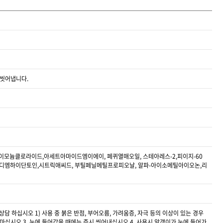
 씻어냅니다.
라이모늄클로라이드,아세트아마이드엠이에이, 페퀴열매오일, 스테아레스-2,피이지-60
디엠하이단토인,시트릭애씨드, 부틸페닐메틸프로피오날, 알파-아이소메틸아이오논,리
 하십시오 1) 사용 중 붉은 반점, 부어오름, 가려움증, 자극 등의 이상이 있는 경우
 마십시오 3. 눈에 들어갔을 때에는 즉시 씻어내십시오 4. 사용시 알갱이가 눈에 들어가