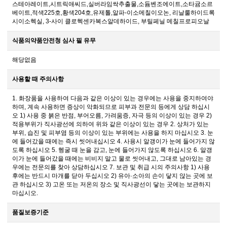
스테아레이트,시트릭애씨드,실버라임싹추출물,소듐벤조에이트,소타귬소르
베이트,적색225호,황색204호,유제톨,알파-이소메칠이오논, 리날룰하이드록
시이소헥실, 3-사이 클로헥센카복스알데하이드, 부틸페닐 메칠프로피오날
식품의약품안전청 심사 필 유무
해당없음
사용할 때 주의사항
1. 화장품을 사용하여 다음과 같은 이상이 있는 경우에는 사용을 중지하여야
하며, 계속 사용하면 증상이 악화되므로 피부과 전문의 등에게 상담 하십시
오 1) 사용 중 붉은 반점, 부어오름, 가려움증, 자극 등의 이상이 있는 경우 2)
적용부위가 직사광선에 의하여 위와 같은 이상이 있는 경우 2. 상처가 있는
부위, 습진 및 피부염 등의 이상이 있는 부위에는 사용을 하지 마십시오 3. 눈
에 들어갔을 때에는 즉시 씻어내십시오 4. 사용시 알갱이가 눈에 들어가지 않
도록 하십시오 5. 헹굴 때 눈을 감고, 눈에 들어가지 않도록 하십시오 6. 알갱
이가 눈에 들어갔을 때에는 비비지 말고 물로 씻어내고, 그대로 남아있는 경
우에는 전문의를 찾아 상담하십시오 7. 보관 및 취급 시의 주의사항 1) 사용
후에는 반드시 마개를 닫아 두십시오 2) 유아·소아의 손이 닿지 않는 곳에 보
관 하십시오 3) 고온 또는 저온의 장소 및 직사광선이 닿는 곳에는 보관하지
마십시오.
품질보증기준