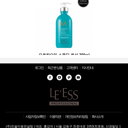
무딩 로션 300ml
모로칸오일 스무딩 로션 300ml
모로칸오일 스무딩 
로그인
최근 본 상품
고객센터
지사안내
사업자정보확인
이용약관
개인정보처리방침
회사소개
(주)진솔미용컨설팅 | 대표 :홍강의 | 서울 강동구 천호대로 1053(천호동, 산경빌딩 1