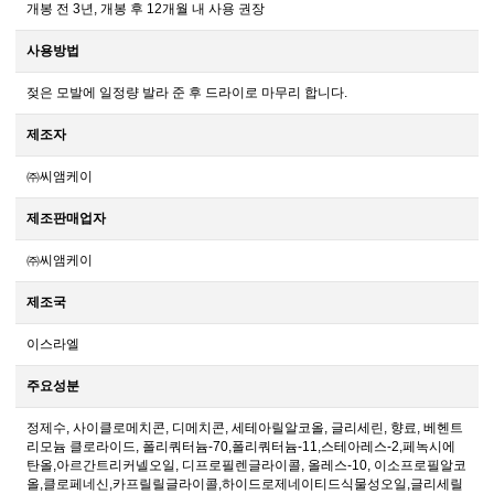
개봉 전 3년, 개봉 후 12개월 내 사용 권장
사용방법
젖은 모발에 일정량 발라 준 후 드라이로 마무리 합니다.
제조자
㈜씨앰케이
제조판매업자
㈜씨앰케이
제조국
이스라엘
주요성분
정제수, 사이클로메치콘, 디메치콘, 세테아릴알코올, 글리세린, 향료, 베헨트
리모늄 클로라이드, 폴리쿼터늄-70,폴리쿼터늄-11,스테아레스-2,페녹시에
탄올,아르간트리커넬오일, 디프로필렌글라이콜, 올레스-10, 이소프로필알코
올,클로페네신,카프릴릴글라이콜,하이드로제네이티드식물성오일,글리세릴