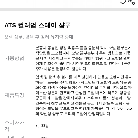
ATS 컬러업 스테이 샴푸
보색 샴푸, 염색 후 컬러 유지력 증대!
본품과 동봉된 장갑 착용후 물을 충분히 적시 모발 끝부분에
적당량을 도포합니다. 모발 끝부분부터 두피 방향으로 거품
사용방법
을 내어 세정하고 두피부분은 가볍게 행궈내고 모발을 완벽
하게 건조하여 줍니다. 세정후 트리트먼트 및 컨디셔너 등의
추가 사용은 권장하지 않습니다.
염색 및 탈색 후 컬러를 더욱 선명하게 만들고 오랜시간 유지
하는데 도움을 주며, 청보라 피그먼트가 모발의 노랑색을 중
화하고 염색 색상을 보정하여 깊이감을 부여합니다. 실크 아
미노산 성분이 건조하고 손상된 모발 내부에 빠르게 영향을
제품특징
공급하여 모발을 강화시켜주고, 스위트 아몬드 성분이 모발
깊숙하게 침투된 단백질 성분을 유실되지 않도록 코팅막을
형성해 모발을 부드럽고 탄력있게 가꿔줍니다. PH 5.0 ~ 5.5
의 약산성 샴푸로 두피와 모발에 안정적입니다.
소비자가
7,500원
격