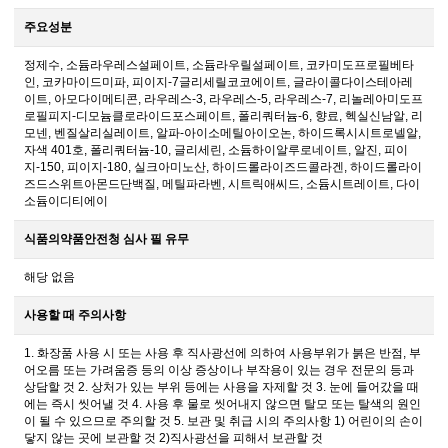
주요성분
정제수, 소듐라우레스설페이트, 소듐라우릴설페이트, 코카미도프로필베타
인, 코카마이드미파, 피이지-7글리세릴코코에이트, 글라이콜다이스테아레
이트, 아모다이메티콘, 라우레스-3, 라우레스-5, 라우레스-7, 리놀레아미도프
로필피지-디모늄클로라이드포스페이트, 폴리쿼터늄-6, 향료, 헥실신남알, 리
모넨, 벤질살리실레이트, 알파-아이소메틸아이오논, 하이드록시시트로넬알,
자색 401호, 폴리쿼터늄-10, 글리세린, 소듐하이알루로네이트, 알진, 피이
지-150, 피이지-180, 실크아미노산, 하이드롤라이즈드콜라겐, 하이드롤라이
즈드스위트아몬드단백질, 메틸파라벤, 시트릭애씨드, 소듐시트레이트, 다이
소듐이디티에이
식품의약품안전청 심사 필 유무
해당 없음
사용할 때 주의사항
1. 화장품 사용 시 또는 사용 후 직사광선에 의하여 사용부위가 붉은 반점, 부
어오름 또는 가려움증 등의 이상 증상이나 부작용이 있는 경우 전문의 등과
상담할 것 2. 상처가 있는 부위 등에는 사용을 자제할 것 3. 눈에 들어갔을 때
에는 즉시 씻어낼 것 4. 사용 후 물로 씻어내지 않으면 탈모 또는 탈색의 원인
이 될 수 있으므로 주의할 것 5. 보관 및 취급 시의 주의사항 1) 어린이의 손이
닿지 않는 곳에 보관할 것 2)직사광선을 피해서 보관할 것