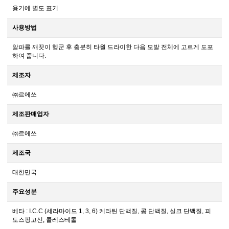
용기에 별도 표기
사용방법
알파를 깨끗이 헹군 후 충분히 타월 드라이한 다음 모발 전체에 고르게 도포
하여 줍니다.
제조자
㈜르에쓰
제조판매업자
㈜르에쓰
제조국
대한민국
주요성분
베타 : I.C.C (세라마이드 1, 3, 6) 케라틴 단백질, 콩 단백질, 실크 단백질, 피
토스핑고신, 콜레스테롤