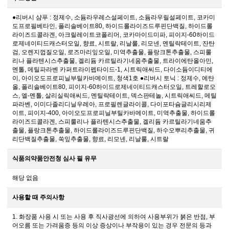
●리버시 샴푸 : 정제수, 소듐라우레스설페이트, 소듐라우릴설페이트, 코카미
도프로필베타인, 폴리솔베이트80, 하이드롤라이즈드루핀단백질, 하이드롤
라이즈드콜라겐, 아크릴레이트코폴리머, 코카마이드미파, 피이지-60하이드
로제네이티드캐스터오일, 향료, 시트랄, 리날룰, 리모넨, 멘틸락테이트, 잔탄
검, 오렌지껍질오일, 로즈마리잎오일, 미역추출물, 플랑크톤추출물, 스피룰
리나 플라텐시스추출물, 겔리듐 카르틸라기네움추출물, 트라이에탄올아민,
멘톨, 메틸파라벤 카퍼트라이펩타이드-1, 시트릭애씨드, 다이소듐이디티에
이, 아이오도프로피닐부틸카바메이트, 청색1호 ●리버시 토닉 : 정제수, 에탄
올, 폴리솔베이트80, 피이지-60하이드로제네이티드캐스터오일, 트레할로오
스, 엘-멘톨, 살리실릭애씨드, 멘틸락테이트, 덱스판테놀, 시트릭애씨드, 메틸
파라벤, 이미다졸리디닐우레아, 프로필렌글라이콜, 다이포타슘글리시리제
이트, 피이지-400, 아이오도프로피닐부틸카바메이트, 미역추출물, 하이드롤
라이즈드콜라겐, 스피룰리나 플라텐시스추출물, 겔리듐 카르틸라기네움추
출물, 플랑크톤추출물, 하이드롤라이즈드루핀단백질, 하수오뿌리추출물, 귀
리단백질추출물, 쑥잎추출물, 향료, 리모넨, 리날룰, 시트랄
식품의약품안전청 심사 필 유무
해당 없음
사용할 때 주의사항
1. 화장품 사용 시 또는 사용 후 직사광선에 의하여 사용부위가 붉은 반점, 부
어오름 또는 가려움증 등의 이상 증상이나 부작용이 있는 경우 전문의 등과