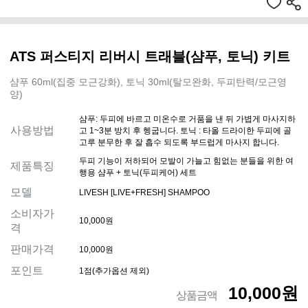
ATS 퍼스티지 리버시 트래블(샴푸, 토닉) 키트
샴푸 60ml(집중 모근강화), 토닉 30ml(탈모완화, 두피탄력/모근영
양)
샴푸: 두피에 바르고 미온수로 거품을 낸 뒤 가볍게 마사지하
사용방법
고 1~3분 방치 후 헹굽니다. 토닉 : 타올 드라이한 두피에 골
고루 분무한 후 잘 흡수 되도록 부드럽게 마사지 합니다.
두피 기능이 저하되어 모발이 가늘고 힘없는 분들을 위한 여
제품특징
행용 샴푸 + 토닉(두피케어) 세트
모델
LIVESH [LIVE+FRESH] SHAMPOO
소비자가
10,000원
격
판매가격
10,000원
포인트
1점(추가옵션 제외)
10,000원
상품금액