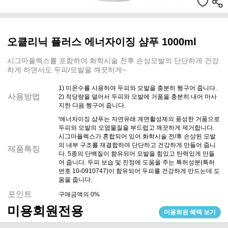
오클리닉 플러스 에너자이징 샴푸 1000ml
시그마플렉스를 포함하여 화학시술 전후 손상모발의 단단하게 건강
하게 하면서도 두피/모발을 깨끗하게~
1) 미온수를 사용하여 두피와 모발을 충분히 헹구어 줍니다.
사용방법
2) 적당량을 덜어서 두피와 모발에 거품을 충분히 내어 마사
지한 다음 헹구어 줍니다.
'에너자이징 샴푸는 자연유래 계면활성제의 풍성한 거품으로
두피와 모발의 오염물질을 부드럽고 깨끗하게 제거합니다.
시그마플렉스가 혼합되어 있어 화학시술 전/후 손상된 모발
의 내부 구조를 재결합하여 단단하고 건강하게 만들어 줍니
제품특징
다. 5종의 단백질이 함유되어 모발을 힘있고 탄력있게 만들
어 줍니다. 두피 보습 및 진정에 도움을 주는 특허성분(특허
번호 10-0910747)이 함유되어 두피를 건강하게 만드는데 도
움을 줍니다.
포인트
구매금액의 0%
미용회원전용
미용회원 혜택 보기