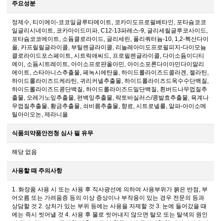
주요성분
정제수, 티이에이-코코일글루타메이트, 코카미도프로필베타인, 포타슘코코
일글리시네이트, 코카마이드미파, C12-13파레스-9, 글리세릴글루코사이드,
포타슘코코에이트, 소듐클로라이드, 글리세린, 폴리쿼터늄-10, 1,2-헥산다이
올, 카프릴릴글라이콜, 부틸렌글라이콜, 리놀레아미도프로필피지-다이모늄
클로라이드포스페이트, 시트릭애씨드, 프로필렌글라이콜, 다이소듐이디티
에이, 소듐시트레이트, 아이소프로판올아민, 아이소포론다이아민다이말리
에이트, 스타아니스추출물, 페녹시에탄올, 하이드롤라이즈드콜라겐, 젤라틴,
하이드롤라이즈드케라틴, 귀리커넬추출물, 하이드롤라이즈드옥수수단백질,
하이드롤라이즈드콩단백질, 하이드롤라이즈드밀단백질, 흰버드나무껍질추
출물, 오레가노잎추출물, 편백잎추출물, 락토바실러스/콩발효추출물, 육계나
무껍질추출물, 황금추출물, 쇠비름추출물, 향료, 시트로넬롤, 알파-아이소메
틸아이오논, 제라니올
식품의약품안전청 심사 필 유무
해당 없음
사용할 때 주의사항
1. 화장품 사용 시 또는 사용 후 직사광선에 의하여 사용부위가 붉은 반점, 부
어오름 또는 가려움증 등의 이상 증상이나 부작용이 있는 경우 전문의 등과
상담할 것 2. 상처가 있는 부위 등에는 사용을 자제할 것 3. 눈에 들어갔을 때
에는 즉시 씻어낼 것 4. 사용 후 물로 씻어내지 않으면 탈모 또는 탈색의 원인