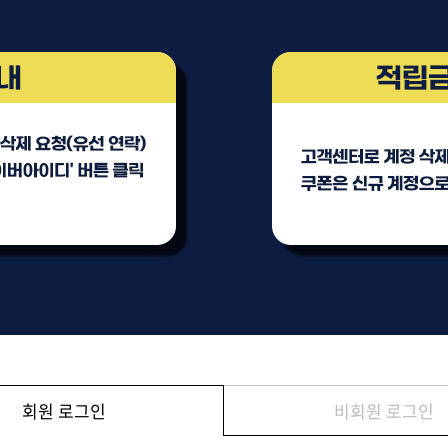
브러쉬
아이롱기
그리에이트 퀵드라이
매직기
드라이어
47,000원
모로칸오일 하이드레이
타일링 크림 300m
미용회원전용
회원 로그인
비회원 로그인