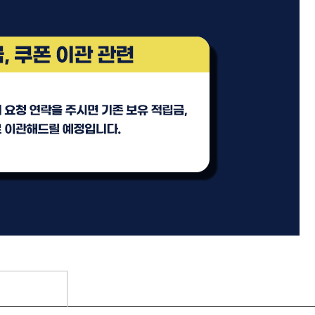
기
모로칸오일 트리트먼트 오리
지날 125ml
미용회원전용
팅 스
ATS 스타일뮤즈 샤이니 홀딩
l
픽서 250ml
18,000원