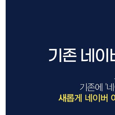
드라이기
펌기