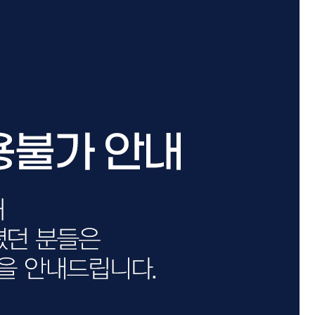
카미시
브레시
ATS 스타일뮤즈
글래미쉬
맥스