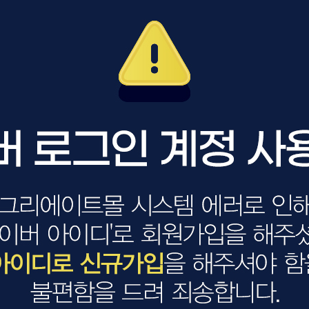
볼륨 라인
스무드 라인
텍스처
컬 라인
스타일링 라인
피니시 라인
컬러
브러시