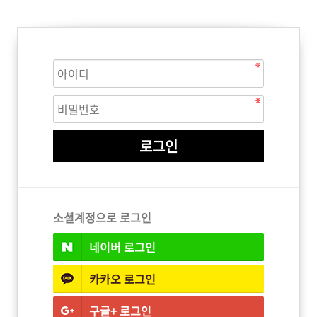
ISTURE
VOLUME
NO FRIZZ
컨디셔너
트리트먼트
오일
이벤트
살롱온리
체험단
어 레시피
헤어 트렌드
헤어 스튜디
우수회원 혜택
미용회원 혜택
소셜계정으로 로그인
네이버
로그인
광주
대구
대전
부산
서울
울산
인천
전남
카카오
로그인
구글+
로그인