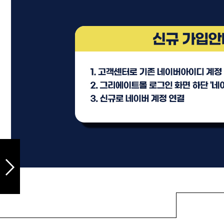
샴푸
컨디셔너
트리트먼트
토닉
세럼
오일
에센셜
스타일링